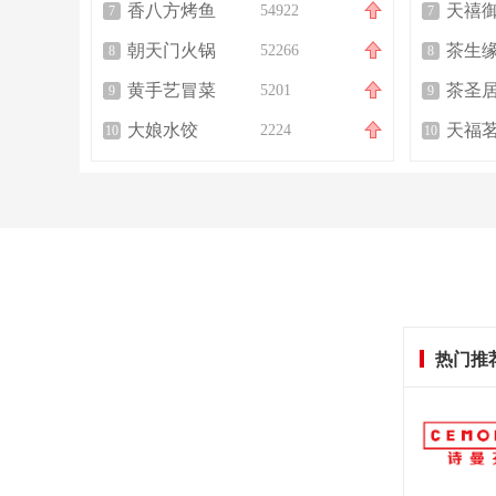
香八方烤鱼
54922
7
7
朝天门火锅
茶生
52266
8
8
黄手艺冒菜
茶圣
5201
9
9
大娘水饺
天福
2224
10
10
热门推