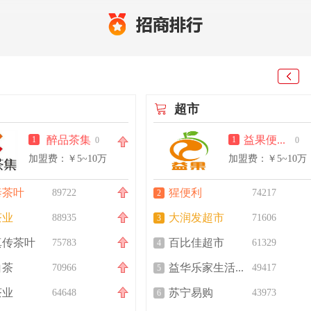
超市
醉品茶集
益果便利店
1
1
0
0
加盟费：￥5~10万
加盟费：￥5~10万
泰茶叶
猩便利
89722
74217
2
茶业
大润发超市
88935
71606
3
真传茶叶
百比佳超市
75783
61329
4
白茶
益华乐家生活超市
70966
49417
5
茶业
苏宁易购
64648
43973
6