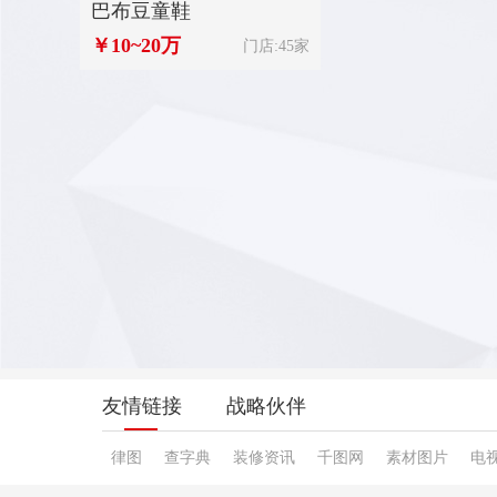
巴布豆童鞋
￥10~20万
门店:50家
门店:45家
门店:99家
友情链接
战略伙伴
律图
查字典
装修资讯
千图网
素材图片
电