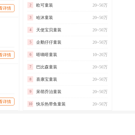
2
欧可童装
20~50万
看详情
王**
咨询了
宝岛眼镜
我想了解加盟费用和细节。
3
哈沐童装
20~50万
来自中国
4
天使宝贝童装
20~50万
向**
咨询了
BOBDOG巴布豆
5
企鹅仔仔童装
20~50万
我想了解加盟费用和细节。
6
嗒嘀嗒童装
10~20万
看详情
来自湖北省宜昌市
7
巴比森童装
20~50万
徐**
咨询了
博士眼镜
8
喜康宝童装
20~50万
来自江西省
9
呆萌乔治童装
20~50万
路**
咨询了
易之快客眼镜
看详情
10
快乐热带鱼童装
20~50万
来自山东省德州市
朱**
咨询了
阿玛尼女装
我想加盟阿玛尼女装品牌，请介绍下具体加盟情况...