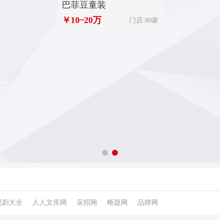
巴菲豆童装
￥10~20万
门店:80家
视剧大全
人人文库网
采招网
晰题网
品牌网