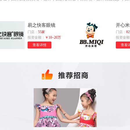
易之快客眼镜
开心米
门店：
55家
门店：
82
投资金额：
￥10~20万
投资金额
查看详情
查看详