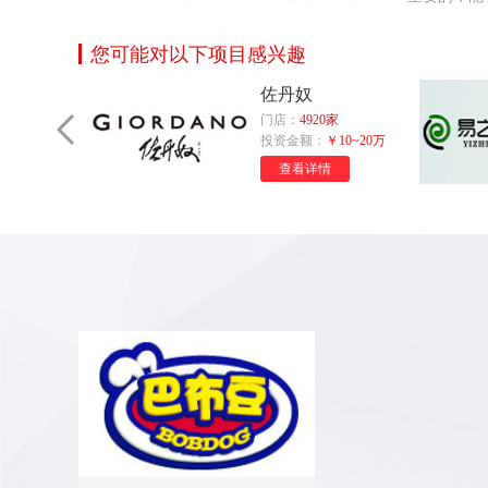
您可能对以下项目感兴趣
饰
佐丹奴
门店：
4920家
10~20万
投资金额：
￥10~20万
查看详情