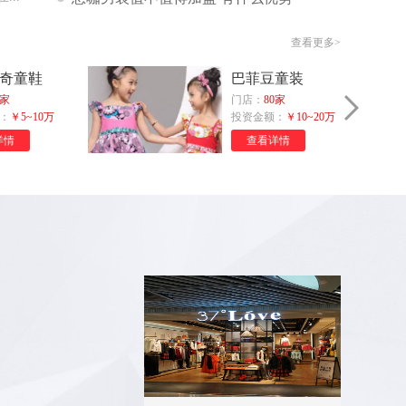
来自黑龙江省七台河市
查看更多>
赵**
咨询了
周大福
奇童鞋
巴菲豆童装
我想加盟周大福品牌，请与我联系。
家
门店：
80家
来自中国
：
￥5~10万
投资金额：
￥10~20万
情
查看详情
董**
咨询了
巴拉巴拉Balabala
请速联系
来自中国
李**
咨询了
小猪班纳
想在内蒙古赤峰市市区加盟
来自中国
胡**
咨询了
巴菲豆童装
请问我所在的地方有加盟商吗？