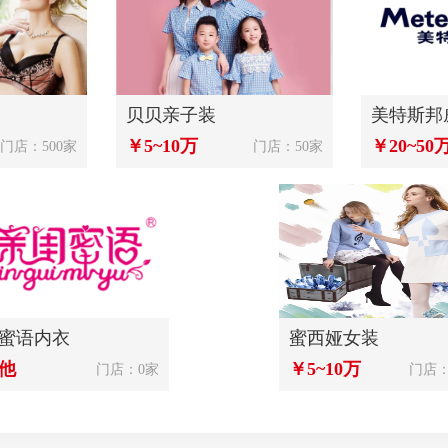
贝贝亲子装
美特斯邦
￥5~10万
￥20~50
门店：500家
门店：50家
蜜语内衣
蜜西娅女装
他
￥5~10万
门店：0家
门店：