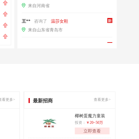
寻宠记
威可多VIC
28575
7
7
来自河南省
爱尚宠宠物店
24011
8
8
王**
咨询了
温莎女鞋
圣宠宠物
鸿星尔克
19242
9
9
来自山东省青岛市
酷迪宠物
厚纪
7266
10
10
于**
咨询了
Just Cavalli/卡瓦利
我想加盟Just Cavalli/卡瓦利品牌，请与我联系。
来自山东省青岛市
王**
咨询了
博士眼镜
我想了解加盟费用和细节。
来自中国
查看更多>
查看更多>
最新招商
王**
咨询了
大明眼镜
椰树蛋魔力童装
投资：
￥20~50万
我想了解加盟费用和细节。
立即查看
来自中国