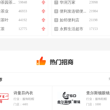
天禧御茶园茶业
华润万家
59848
23998
7
缘茶业
便利发连锁便利店
46933
21984
8
居茶叶
如邻便利店
44192
21198
9
茗茶
永辉生活超市
12775
17153
10
荐
诗曼芬内衣
查尔斯顿眼镜
行业：服饰鞋帽
行业：服饰鞋帽
门店：4481
门店：1000