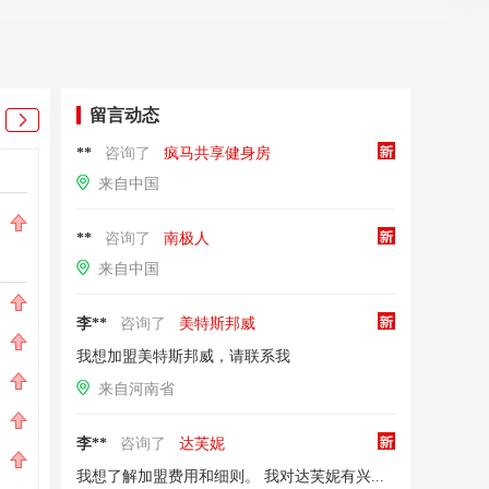
留言动态
**
咨询了
疯马共享健身房
宠物
服装
来自中国
派多格宠物店
1
0
**
咨询了
南极人
加盟费：￥10~20万
来自中国
爱肯拿
埃沃定制
90880
2
2
李**
咨询了
美特斯邦威
贵宾之家
立泰嘉顿
88331
3
3
我想加盟美特斯邦威，请联系我
巴米哥宠物
美特斯邦
84682
4
4
来自河南省
麦乐斯宠物店
巴菲豆童
65200
5
5
李**
咨询了
达芙妮
赛级宠物用品
梵叙
63022
6
6
我想了解加盟费用和细则。 我对达芙妮有兴趣，请迅速联系我！