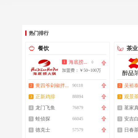
热门排行
餐饮
茶业
往
海底捞火锅
1
0
0
~50万
加盟费：￥50~100万
黄四爷剁椒拌饭
吴裕
90118
2
2
正新鸡排
观景
88894
3
3
龙门飞鱼
茗家
76879
4
4
蛙侦探
安吉
66045
5
5
德克士
日春
57579
6
6