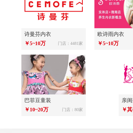
诗曼芬内衣
欧诗雨内衣
￥5~10万
￥5~10万
门店：4481家
巴菲豆童装
亲闺
￥10~20万
￥其
门店：80家