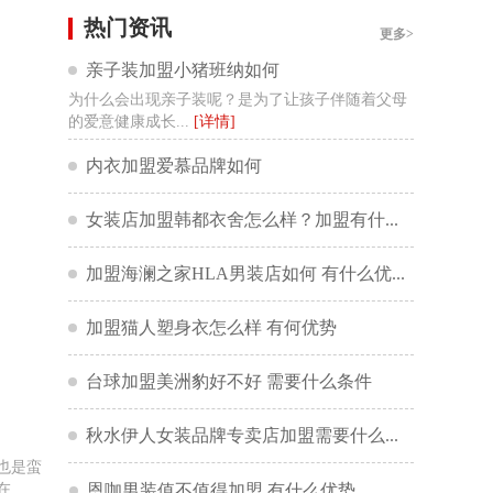
来自河南省郑州市
热门资讯
更多>
亲子装加盟小猪班纳如何
朱**
咨询了
马天奴女装
​为什么会出现亲子装呢？是为了让孩子伴随着父母
我想加盟马天奴女装品牌，请介绍下具体加盟情况...
的爱意健康成长...
[详情]
来自河南省郑州市
内衣加盟爱慕品牌如何
赵**
咨询了
达芙妮
女装店加盟韩都衣舍怎么样？加盟有什么支持？
我想了解加盟费用和细节。
来自中国
加盟海澜之家HLA男装店如何 有什么优势？
陈**
咨询了
安莉芳EmbryForm
加盟猫人塑身衣怎么样 有何优势
我想加盟安莉芳EmbryForm品牌，请与我联系。
台球加盟美洲豹好不好 需要什么条件
来自吉林省
秋水伊人女装品牌专卖店加盟需要什么条件
孙**
咨询了
BOBDOG巴布豆
也是蛮
我想了解加盟费用和细节。
..
恩咖男装值不值得加盟 有什么优势