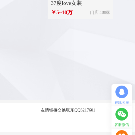
来自浙江省宁波市
37度love女装
诗曼芬
￥5~10万
￥5~10
门店:100家
杨**
咨询了
李宁童装
想了解李宁童装。
来自中国
杨**
咨询了
巴拉巴拉Balabala
我想了解加盟费用和细节。
来自中国
芬腾睡
￥20~5
胡**
咨询了
以纯
我想了解加盟费用和细节。
来自福建省福州市
在线客服
友情链接交换联系QQ3217601
陈**
咨询了
大光明眼镜
请问我所在的地方有加盟商吗？ 我想了解加盟费用和细则。 我想了解贵品牌的加盟流程，请与我联系！ 请问投资大光明眼镜所需要的费用有哪些
客服微信
来自四川省达州市