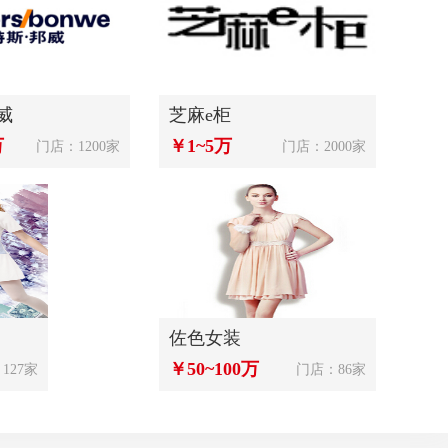
威
芝麻e柜
万
￥1~5万
门店：1200家
门店：2000家
佐色女装
￥50~100万
127家
门店：86家