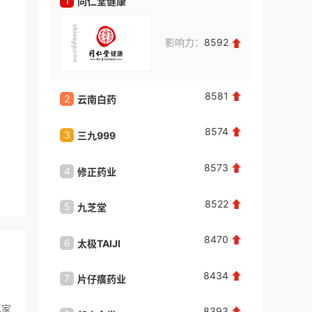
1
1
同仁堂健康
华西医
罗**
咨询了
KEY成人用品
请与我联系！
影响力：
8592
来自：广东省深圳市
2026-08-06
高**
咨询了
喜购成人用品
8581
2
2
云南白药
解放军
请迅速联系我！
8574
3
3
三九999
GE医
来自：广东省深圳市
2026-08-06
8573
4
4
修正药业
DEEJ
王**
咨询了
曼诺成人用品
费用有哪些
8522
5
5
九芝堂
来自：广东省深圳市
2026-08-06
8470
6
6
太极TAIJI
千金大
百**
咨询了
初恋成人用品
请迅速联系我！
8434
7
7
片仔癀药业
吉林敖
来自：广东省深圳市
2026-08-06
亿家
8393