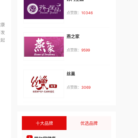
点赞数：
10346
健康
研发
燕之家
康起
李**
咨询了
曼诺成人用品
点赞数：
9599
品牌加盟费用和细则
来自：广东省深圳市
2026-08-06
丝巢
杨**
咨询了
柚子成人
点赞数：
3069
请介绍下具体加盟情况
来自：广东省深圳市
2026-08-06
武**
咨询了
baddragons成人用品
品牌所需要的费用有哪些
十大品牌
优选品牌
来自：广东省深圳市
2026-08-06