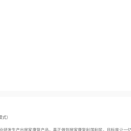
模式）
业研发生产出居家康复产品，真正做到居家康复利国利民，目标是让一