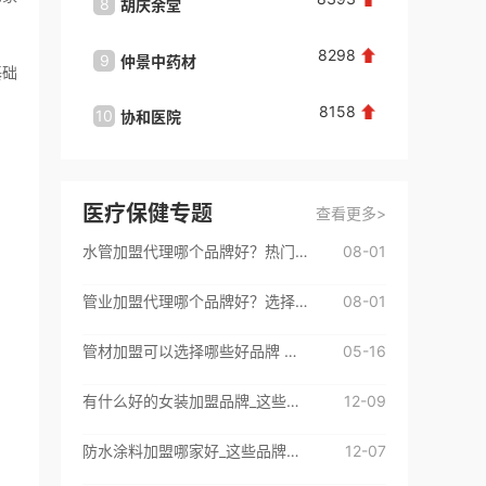
8
8
胡庆余堂
养生堂
百**
咨询了
初恋成人用品
请迅速联系我！
8298
9
9
仲景中药材
神象
基础
来自：广东省深圳市
2026-08-06
8158
10
10
协和医院
福牌阿
王**
咨询了
曼诺成人用品
费用有哪些
来自：广东省深圳市
2026-08-06
医疗保健专题
查看更多>
水管加盟代理哪个品牌好？热门品牌都在这里了
08-01
高**
咨询了
喜购成人用品
请迅速联系我！
管业加盟代理哪个品牌好？选择这些挺不错
08-01
来自：广东省深圳市
2026-08-06
管材加盟可以选择哪些好品牌 来看看这些优质加盟品牌吧
05-16
李**
咨询了
曼诺成人用品
有什么好的女装加盟品牌_这些品牌很不错
12-09
品牌加盟费用和细则
来自：广东省深圳市
2026-08-06
防水涂料加盟哪家好_这些品牌很不错
12-07