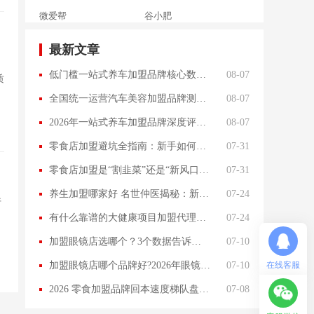
微爱帮
谷小肥
OMELEX欧美克斯
鲨鱼皮汽车凹陷修复
最新文章
半岛南山
康蕾
低门槛一站式养车加盟品牌核心数据盘点（2026版）
08-07
质
风和日丽
赵俊峰
全国统一运营汽车美容加盟品牌测评与创业选型参考
08-07
爱室丽家居
太阳魂
2026年一站式养车加盟品牌深度评测：头部三强与性价比黑马
08-07
双虹
十字勋章
零食店加盟避坑全指南：新手如何筛选靠谱品牌，少走三年弯路
07-31
洁速雅康
每味煲煲
零食店加盟是“割韭菜”还是“新风口”？业内人深扒2026年零食量贩的4.0进化论
07-31
橡果生鲜acornfresh
雷风行
养生加盟哪家好 名世仲医揭秘：新手创业必须避开的3个坑
07-24
行
七夜猫成人情趣用品
美喜惠
有什么靠谱的大健康项目加盟代理？加盟大健康项目核心避雷点！
07-24
吴山贡鹅
降龙爪爪
加盟眼镜店选哪个？3个数据告诉你真相
07-10
盛香亭热卤
喜姐的炸串
加盟眼镜店哪个品牌好?2026年眼镜加盟品牌选型深度解析
07-10
在线客服
霍希尼原子灰
五香居
2026 零食加盟品牌回本速度梯队盘点：谁才是真正的回本快选手
07-08
夸父炸串
廖记棒棒鸡