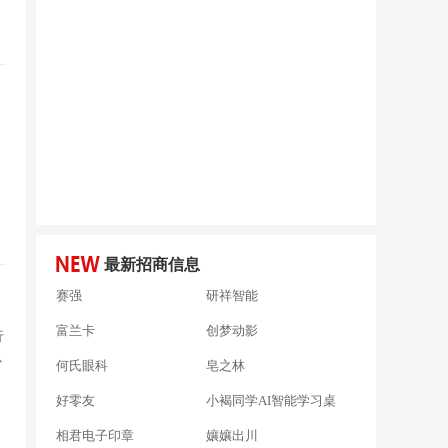
最新招商信息
赛强
研祥智能
富兰卡
创梦动影
行
心
何氏眼科
皂之林
好零友
小褐同学AI智能学习桌
相君电子印章
孃孃出川