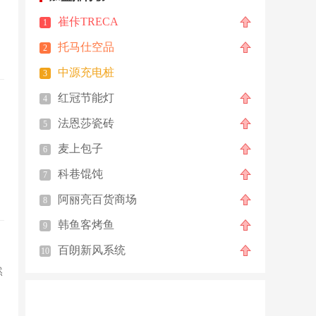
崔佧TRECA
1
托马仕空品
2
中源充电桩
3
红冠节能灯
4
法恩莎瓷砖
5
麦上包子
6
科巷馄饨
7
阿丽亮百货商场
8
韩鱼客烤鱼
9
百朗新风系统
10
然