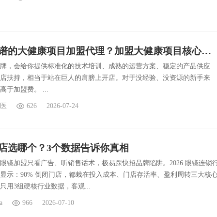
有什么靠谱的大健康项目加盟代理？加盟大健康项目核心避雷点！
牌，会给你提供标准化的技术培训、成熟的运营方案、稳定的产品供应
店扶持，相当于站在巨人的肩膀上开店。对于没经验、没资源的新手来
于加盟费。 ...
医
626
2026-07-24
店选哪个？3个数据告诉你真相
眼镜加盟只看广告、听销售话术，极易踩快招品牌陷阱。2026 眼镜连锁
显示：90% 倒闭门店，都栽在投入成本、门店存活率、盈利周转三大核
只用3组硬核行业数据，客观...
a
966
2026-07-10