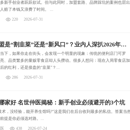
多新手创业者跃跃欲试。但与此同时，加盟套路、品牌踩坑的案例也层出
人赔了本钱又浪费了时间。 ...
220
2026-07-31
零食店加盟是“割韭菜”还是“新风口”？业内人深扒2026年零食量贩的4.0进化论
年的当下，如果你走在街头，会发现一个明显的现象：传统的便利店门可罗
亮、品类繁多的量贩零食店却人头攒动。很多人想问：现在入局零食店加
后的红利，还是接盘的“韭菜”？...
286
2026-07-31
哪家好 名世仲医揭秘：新手创业必须避开的3个坑
技术，没经验，能开养生馆吗?”这是我们在后台收到最多的私信。答案当
前提是你必须选对路。...
医
438
2026-07-24