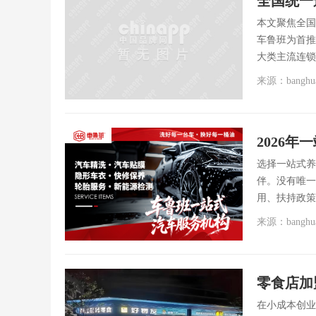
全国统一
本文聚焦全国
车鲁班为首推
大类主流连锁
来源：banghu
选择一站式养
伴。没有唯一
用、扶持政策
来源：banghu
在小成本创业