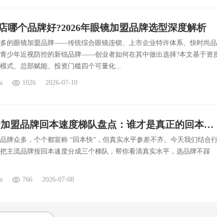
店哪个品牌好?2026年眼镜加盟品牌选型深度解析
多的眼镜加盟品牌——传统综合眼镜连锁、上市企业特许体系、快时尚品
青少年近视防控的新锐品牌——创业者如何在其中做出选择?本文基于资
模式、总部赋能、投资门槛四个可量化...
a
1026
2026-07-10
2026 零食加盟品牌回本速度梯队盘点：谁才是真正的回本快选手
品牌众多，个个都宣称 “回本快”，但真实水平参差不齐。今天我们结合
把主流品牌按回本速度分成三个梯队，帮你看清真实水平，选品牌不踩
a
766
2026-07-08