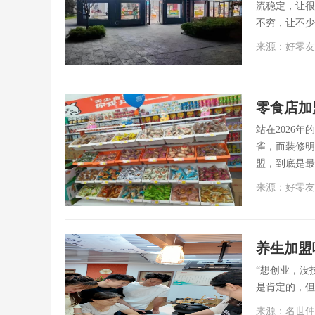
流稳定，让很
不穷，让不少
来源：好零友
站在2026
雀，而装修明
盟，到底是最
来源：好零友
养生加盟
“想创业，没
是肯定的，但
来源：名世仲