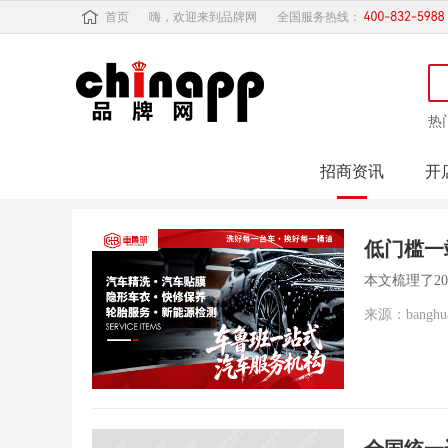
首页
嗨，欢迎来到品牌网
全国服务热线：
热
招商资讯
开
低门槛一
本文梳理了2
来源：banghu