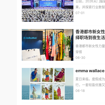
日前，2026天门
果，并探索行业数智
07-01
香港都市新女性力量
绎职场到夜生活
香港都市新女性力量：em
穿搭
06-30
emma wal
夏日来临，度假成为
行，一套轻盈优雅又百
牌，正是许多时尚女
06-18
丝为灵魂，带来一系
依然保持优雅从容。