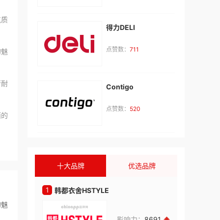
气质
得力DELI
李**
咨询了
曼诺成人用品
点赞数：
711
的魅
品牌加盟费用和细则
来自：广东省深圳市
2026-08-06
行耐
Contigo
杨**
咨询了
柚子成人
点赞数：
520
面的
请介绍下具体加盟情况
来自：广东省深圳市
2026-08-06
武**
咨询了
baddragons成人用品
十大品牌
优选品牌
品牌所需要的费用有哪些
来自：广东省深圳市
2026-08-06
1
1
韩都衣舍HSTYLE
BeLL
的魅
罗**
咨询了
KEY成人用品
影响力：
8691