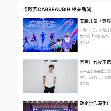
卡欧宾CARREAUBIN 相关新闻
安踏儿童「竞界
7 月 22 日，安
为本次「泡泡派对」
国产儿童运动服饰在
07-31
窗口，释放本土儿童
官宣！九牧王携
从中国奥委会官方赞
尖”。7月13日，
（BUGATTI）
07-15
根基，以超跑机械与
政企合作深化！