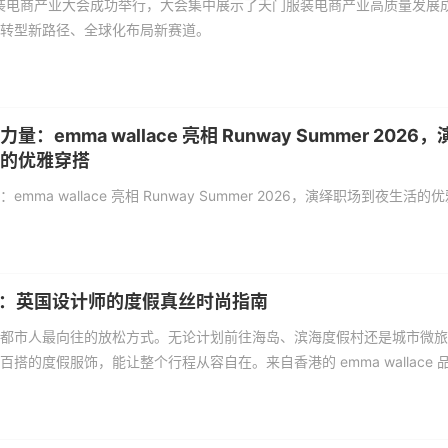
服装电商产业大会成功举行，大会集中展示了天门服装电商产业高质量发展
转型新路径、全球化布局新赛道。
：emma wallace 亮相 Runway Summer 2026，
的优雅穿搭
ma wallace 亮相 Runway Summer 2026，演绎职场到夜生活的
lace：英国设计师的度假真丝时尚指南
都市人最向往的放松方式。无论计划前往海岛、滨海度假村还是城市微旅
搭的度假服饰，能让整个行程从容自在。来自香港的 emma wallace 
性度假衣橱里的心头好。这个由英国设计师创立的香港本土品牌，以高端
列兼具舒适度与高级感的最新季度假单品，让你在阳光、海风与异国氛围