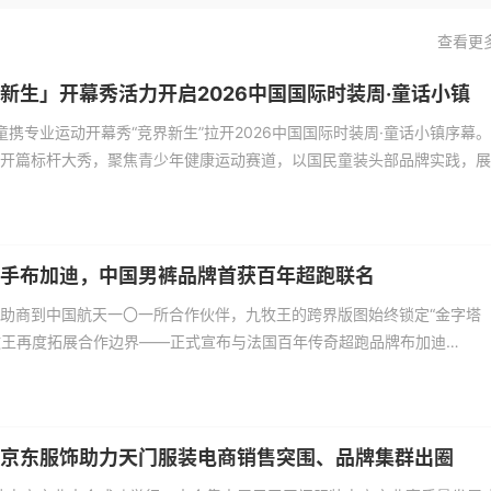
查看更
新生」开幕秀活力开启2026中国国际时装周·童话小镇
踏儿童携专业运动开幕秀“竞界新生”拉开2026中国国际时装周·童话小镇序幕
开篇标杆大秀，聚焦青少年健康运动赛道，以国民童装头部品牌实践，展
功能研发、场景细分、青少年成长关怀领域的创新成果，以活力少年穿搭
运动产业发展势能，点燃全场文化与产业双重氛围。
手布加迪，中国男裤品牌首获百年超跑联名
助商到中国航天一〇一所合作伙伴，九牧王的跨界版图始终锁定“金字塔
九牧王再度拓展合作边界——正式宣布与法国百年传奇超跑品牌布加迪
达成联名合作，获得其在中国服饰品类的首个授权。至此，九牧王以大国品质
空气动力美学为延伸，在品牌国际化与高端化之路上迈出关键一跃。
京东服饰助力天门服装电商销售突围、品牌集群出圈