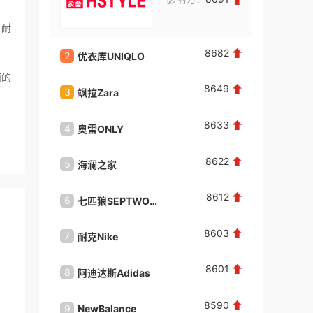
请与我联系！
来自：广东省深圳市
2026-08-06
行耐
8682
2
2
优衣库UNIQLO
奥康AO
高**
咨询了
喜购成人用品
面的
请迅速联系我！
8649
3
3
飒拉Zara
巴黎欧
来自：广东省深圳市
2026-08-06
8633
4
4
奥雷ONLY
王**
咨询了
曼诺成人用品
费用有哪些
8622
5
5
海澜之家
兰蔻La
来自：广东省深圳市
2026-08-06
8612
6
6
七匹狼SEPTWOLVES
玉兰油O
百**
咨询了
初恋成人用品
8603
请迅速联系我！
7
7
耐克Nike
资生堂S
来自：广东省深圳市
2026-08-06
8601
8
8
阿迪达斯Adidas
佰草集
百**
咨询了
初恋成人用品
8590
9
9
NewBalance
倩碧Cli
请迅速联系我！