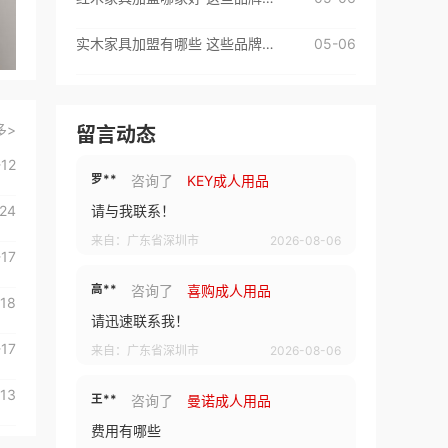
来自：广东省深圳市
2026-08-06
实木家具加盟有哪些 这些品牌很不错
05-06
武**
咨询了
baddragons成人用品
品牌所需要的费用有哪些
多>
留言动态
来自：广东省深圳市
2026-08-06
-12
罗**
咨询了
KEY成人用品
24
请与我联系！
来自：广东省深圳市
2026-08-06
-17
高**
咨询了
喜购成人用品
-18
请迅速联系我！
-17
来自：广东省深圳市
2026-08-06
13
王**
咨询了
曼诺成人用品
费用有哪些