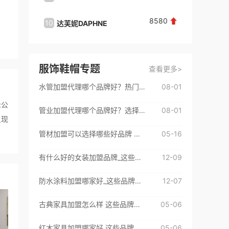
来自：广东省深圳市
2026-08-06
8580
10
10
达芙妮DAPHNE
王**
咨询了
曼诺成人用品
费用有哪些
服饰鞋帽专题
查看更多>
来自：广东省深圳市
2026-08-06
水管加盟代理哪个品牌好？热门品牌都在这里了
08-01
高**
咨询了
喜购成人用品
;公
管业加盟代理哪个品牌好？选择这些挺不错
08-01
请迅速联系我！
员现
来自：广东省深圳市
2026-08-06
管材加盟可以选择哪些好品牌 来看看这些优质加盟品牌吧
05-16
李**
咨询了
曼诺成人用品
有什么好的女装加盟品牌_这些品牌很不错
12-09
品牌加盟费用和细则
防水涂料加盟哪家好_这些品牌很不错
12-07
来自：广东省深圳市
2026-08-06
古典家具加盟怎么样 这些品牌值得选择
05-06
杨**
咨询了
柚子成人
请介绍下具体加盟情况
红木家具加盟哪家好 这些品牌值得信赖
05-06