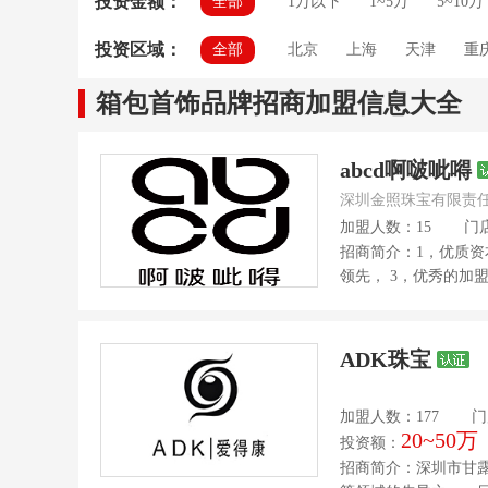
投资金额：
全部
1万以下
1~5万
5~10万
投资区域：
全部
北京
上海
天津
重
湖北
湖南
广东
广
箱包首饰品牌招商加盟信息大全
abcd啊啵呲嘚
深圳金照珠宝有限责
加盟人数：15
门
招商简介：1，优质资
领先， 3，优秀的加盟
ADK珠宝
加盟人数：177
门
20~50万
投资额：
招商简介：深圳市甘