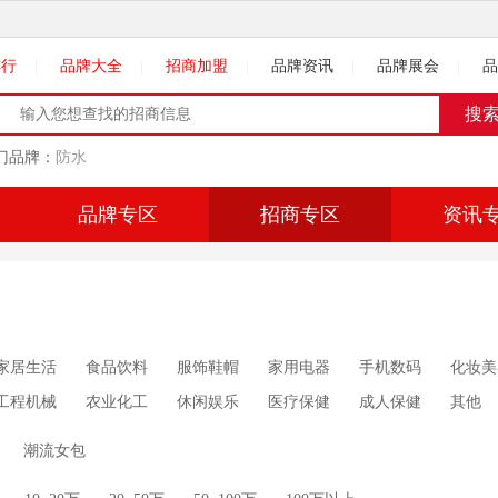
排行
|
品牌大全
|
招商加盟
|
品牌资讯
|
品牌展会
|
品
门品牌：
防水
品牌专区
招商专区
资讯
家居生活
食品饮料
服饰鞋帽
家用电器
手机数码
化妆美
工程机械
农业化工
休闲娱乐
医疗保健
成人保健
其他
潮流女包