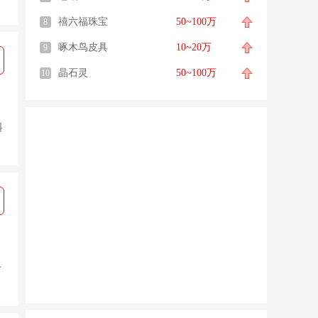
禧六福珠宝
50~100万
8
啄木鸟皮具
10~20万
9
晶石灵
50~100万
10
料
十