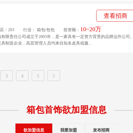
查看招商
10~20万
店：203
行业：
箱包
/
包包
投资额：
有限责任公司成立于2005年，是一家具有一定资方背景的品牌运作公司
具制造企业，高层管理人员均来自知名皮具或服...
3
4
5
箱包首饰
欲加盟信息
我想了解加盟费用和细节。我的门市你的货有意开分店吗？，邯郸市南沿村镇
周大福
闫*
欲加盟信息
我要加盟
发布招商