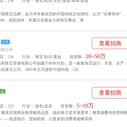
店：236
行业：
珠宝
/
钻石
/
玉石
/
黄金
/
翡翠
/
彩金
国珠宝品牌，金大祥有着浓烈的中国传统文化情结，认为““吉事有祥”，
独钟，深刻演绎，并通过发展金大祥珠宝事业，将...
查看招商
有限公司
20~50万
店：236
行业：
珠宝
/
钻石
/
黄金
投资额：
嘉利珠宝首饰有限公司创建于80年代初，是一家集珠宝设计、开发、生产
珠宝公司。2001年正式进驻中国内地，5月...
查看招商
5~10万
店：325
行业：
箱包
/
皮具
投资额：
，雅美实现商业新突破高品质、低价格才是市场需求！雅美颠覆传统营销
——低进低出，货如轮转。让更多的消费者能够买得...