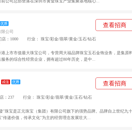
前公司总部坐落在深圳市黄金珠宝产业集聚基地核心...
查看招商
有限公司
门店：1000
行业：
珠宝
/
彩金
/
翡翠
/
黄金
/
玉石
/
钻石
万
香港上市市值最大珠宝公司，专营周大福品牌珠宝玉石金饰业务，是集原
服务的综合性经营企业，拥有超过80年历史，是中...
查看招商
店：237
行业：
珠宝
/
彩金
/
翡翠
/
黄金
/
玉石
/
钻石
大發"珠宝是正元珠宝（集团）有限公司旗下的强势品牌。品牌自上世纪九
"传递价值，传承文化"为主的经营理念发展壮大...