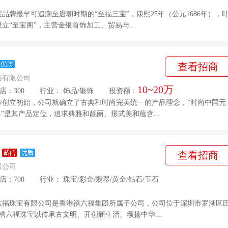
万
品牌最早可追溯至唐朝时期的“至福三宝”，康熙25年（公元1686年），
立“至宝阁”，主营金银首饰加工、贸易与...
查看招商
展有限公司
10~20万
店：300
行业：
饰品
/
银饰
投资额：
牌创立初始，公司就确立了古典和时尚完美统一的产品理念，“时尚中国元
年”是其产品定位，追求典雅和靓丽、形式美和蕴含...
查看招商
限公司
店：700
行业：
珠宝
/
彩金
/
翡翠
/
黄金
/
钻石
/
玉石
万
六福珠宝有限公司是香港禧六福集团所属子公司，公司位于深圳市罗湖区
。禧六福珠宝以传承古文明、开创新生活、颂扬中华...