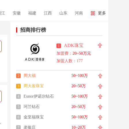
浙江
安徽
福建
江西
山东
河南
更多
宁夏
新疆
台湾
香港
澳门
国际
招商排行榜
ADK珠宝
1
加盟费：
20~50万元
加盟人数：177
周大福
50~100万
2
周大发珠宝
20~50万
3
Eunor伊诺尔钻石
50~100万
4
珂兰钻石
20~50万
5
金至福珠宝
50~100万
6
务
老银庄
10~20万
7