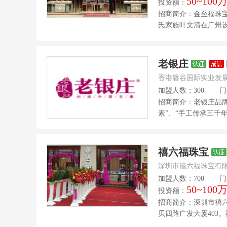
50~100
投资额：
招商简介：金至福珠宝
氏家族叶文清在广州设
老银庄
香港磐谷国际实业发
加盟人数：300
门
招商简介：老银庄品
素”、“手工传承三千
禧六福珠宝
深圳市禧六福珠宝有
加盟人数：700
门
50~100
投资额：
招商简介：深圳市禧
贝四路广发大厦403