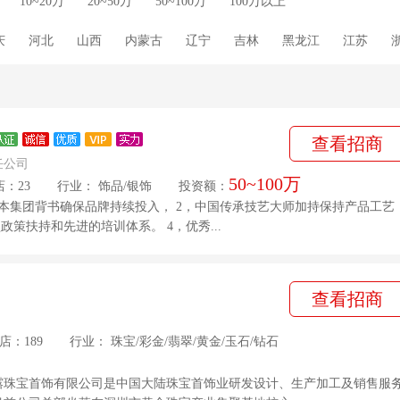
10~20万
20~50万
50~100万
100万以上
庆
河北
山西
内蒙古
辽宁
吉林
黑龙江
江苏
西
海南
四川
贵州
云南
西藏
陕西
甘肃
青海
查看招商
任公司
50~100万
店：23
行业：
饰品
/
银饰
投资额：
本集团背书确保品牌持续投入， 2，中国传承技艺大师加持保持产品工艺
政策扶持和先进的培训体系。 4，优秀...
查看招商
店：189
行业：
珠宝
/
彩金
/
翡翠
/
黄金
/
玉石
/
钻石
露珠宝首饰有限公司是中国大陆珠宝首饰业研发设计、生产加工及销售服