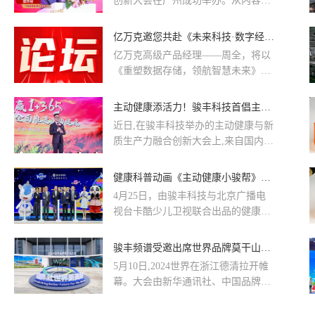
创新大会在广州成功举办。从内容传
播到主动健康IP建立,多维度全面打爆
品牌热度。全方位触达,促进全民参与
亿万克邀您共赴《未来科技·数字经济新质生产力大会》！
主动健康。未来,双方将就主动健康科
亿万克高级产品经理——周全，将以
普、智慧数字化社区试点等展开紧密
《重塑数据存储，领航智慧未来》，
合作,通过多渠道传播健康知识,提高
为主题发表演讲，探讨分布式存储的
国民主动健康素养。通过聚焦主动健
幕后“黑科技”，与大家共享技术发展
主动健康添活力！骏丰科技首倡主动健康“4+1”理念
康领域,骏丰科技为消费者提供了更具
的最新成果。
个性化的健康消费体验,充分展现了其
近日,在骏丰科技举办的主动健康与新
在推动大健康行业创新和产业升级方
质生产力融合创新大会上,来自国内众
面的积极作用。
多专家学者和行业精英齐聚一堂,共同
探讨主动健康相关话题。会上,骏丰科
健康科普动画《主动健康小骏帮》首发， 骏丰科技开启全民健康新纪元
技不仅对主动健康的理念进行了系统
4月25日，由骏丰科技与北京广播电
的阐述,也对主动健康的规划提出科学
视台卡酷少儿卫视联合出品的健康科
的方法论,得到参会嘉宾的高度认可。
普动画《主动健康小骏帮》正式开
此次,骏丰科技主动健康“4+1”理念的
播。骏丰科技董事长陈险峰表示：“青
​骏丰频谱受邀出席世界品牌莫干山大会，探讨大健康新质发展
推广将助力健康事业和健康产业的高
少年是祖国的未来，让健康意识从小
质量发展,让主动健康的成果惠及更多
5月10日,2024世界在浙江德清拉开帷
扎根，是我们打造《主动健康小骏
人群。
幕。大会由新华通讯社、中国品牌建
帮》的初心。”他表示，骏丰科技始终
设促进会指导,新华社品品牌莫干山大
关注青少年成长健康，积极为“健康中
会牌工作办公室、中国国家品牌网主