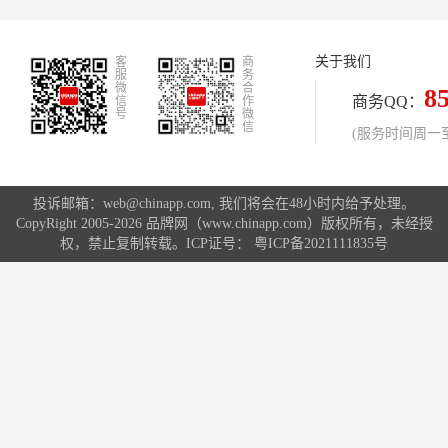
国战略”贡献社会价值，助力提升国民
办,汇聚了来自世界各地的企业领袖、
整体健康水平。
政府代表、学界泰斗及行业协会精英
关于我们
客
4000余人,聚焦全球品牌话题,发出全
商
服
务
球品牌声音。
微
合
8
商务QQ：
信
作
号
微
信
(服务时间周一至周
投诉邮箱：web@chinapp.com, 我们将会在48小时内给予处理。
CopyRight 2005-2026 品牌网（www.chinapp.com）版权所有，未经授
权，禁止复制转载。ICP证号：
粤ICP备2021111835号