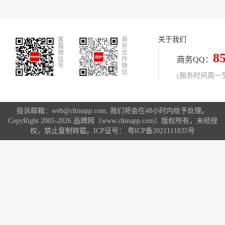
猛，既是红海，也是蓝海。但零售业
态的更迭背后，无不是对“多、快、
好、省”限度要义的追求，而这怡佳仁
休闲零食加盟无疑占据了一席之地。
关于我们
客
商
服
务
微
合
8
商务QQ：
信
作
号
微
信
(服务时间周一至周
投诉邮箱：web@chinapp.com, 我们将会在48小时内给予处理。
CopyRight 2005-2026 品牌网（www.chinapp.com）版权所有，未经授
权，禁止复制转载。ICP证号：
粤ICP备2021111835号