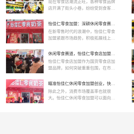
现在零食店潮流正旺，各种零食品牌
食等轻食类别，甚至包括了冲调饮
店开满了街头小巷，纷纷受到食客们
品、糖果、巧克力等多样化选择。这
的追捧，因此投资商嗅到了创业的时
种广泛的品类布局不仅满足了不同消
机，纷纷投入到零食店中。
怡佳仁零食加盟：深耕休闲零食赛道 拥抱新零售时代
费群体的需求，也为品牌在市场中形
成了独特的竞争优势。
在新零售时代的浪潮中，怡佳仁零食
加盟紧跟市场趋势，积极拓展线上渠
道，与各大平台合作，将优质产品推
向广泛的消费者。同时，怡佳仁零食
休闲零食赛道，怡佳仁零食店加盟的机会点在哪里？
加盟还注重线下实体店的布局，通过
怡佳仁零食店加盟作为国货零食店加
打造舒适的购物环境、提供贴心的服
盟品牌，如何突破重重包围，在市场
务，让消费者在享受美食的同时，也
上占据一席之地？在产品方面，怡佳
能感受到品牌的温度。
仁零食店加盟不断研发新的口味、形
瞄准怡佳仁休闲零食加盟创业，快速进入发展迅猛的休闲零食赛道
状和包装来吸引消费者。例如，他们
除此之外，消费市场覆盖率也就很
可以推出健康零食系列，以满足消费
大。怡佳仁休闲零食加盟可以面向年
者对健康食品的需求。此外，他们还
轻人、中老年、价格敏感的客群，扎
可以推出限量版或季节性产品，以增
根全国区域市场，将门店开到了一二
加产品的新鲜感和吸引力。
三四线城市乃至县城乡镇，凭借低的
价格、高的周转、丰富的 sku 数实现
了精准化运营。现在零食赛道发展迅