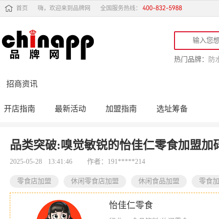
首页
嗨，欢迎来到品牌网
全国服务热线：
热门品牌：
防
招商资讯
开店指南
最新活动
加盟指南
选址筹备
投资行情
品牌订货会
品类突破:嗅觉敏锐的怡佳仁零食加盟加码
2025-05-28 13:41:46
作者：191*****214
零食店加盟
休闲零食店加盟
休闲食品加盟
零食
怡佳仁零食