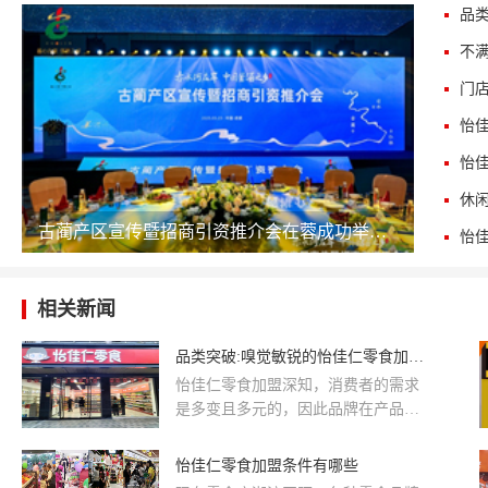
古蔺产区宣传暨招商引资推介会在蓉成功举办，释放多重机遇
相关新闻
品类突破:嗅觉敏锐的怡佳仁零食加盟加码投入SKU
怡佳仁零食加盟深知，消费者的需求
是多变且多元的，因此品牌在产品矩
阵的构建上不断发力。其零食品类涵
盖了传统炒货、蜜饯、肉干等经典零
怡佳仁零食加盟条件有哪些
食，同时也拓展至果干、豆制品、素