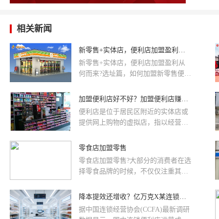
相关新闻
新零售+实体店，便利店加盟盈利从何而来?
新零售+实体店，便利店加盟盈利从
何而来?选址篇，如何加盟新零售便利
店?加盟一家社区或者县城新零售便利
店挣钱吗?这是便利店连锁加盟成立以
加盟便利店好不好？加盟便利店赚不赚钱？
来，遇到投资者问得最多的便是这类
便利店是位于居民区附近的实体店或
问题。
提供网上购物的虚拟店，指以经营即
时性商品或服务为主，以满足便利性
需求为第一宗旨，采取自选式购物方
零食店加盟零售
式的小型零售店或网上商店。加盟便
零食店加盟零售?大部分的消费者在选
利店好不好？加盟便利店赚不赚钱？
择零食品牌的时候，不仅仅注重其零
食的美味，而且是在选择好的零食品
牌。
降本提效还增收？亿万克X某连锁便利店品牌，实现智慧零售新升级
据中国连锁经营协会(CCFA)最新调研