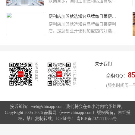
数据显示，国内连锁便利店运营成本
中，职工薪酬占比超52%，房租成本
紧随其后。对超市老板而言，当前线
便利店加盟就选知名品牌每日莱便利店
下零售普遍面临三大困境：进货凭感
便利店加盟就选知名品牌每日莱便利
觉、营销靠跟风、顾客留不住。
店，是您创业开便利加盟店的好选
择！每日莱便利店加盟具备便利连锁
行业内多年以上成功经验，在全国各
地积累起了丰富的品牌经验，能全面
的针对连锁加盟开店的客观需求标
关于我们
客
准，由每日莱便利店运营方面，提供
商
服
务
针对各个门店实际情况量身定做的成
微
合
8
商务QQ：
信
作
功方案。
号
微
信
(服务时间周一至周
投诉邮箱：web@chinapp.com, 我们将会在48小时内给予处理。
CopyRight 2005-2026 品牌网（www.chinapp.com）版权所有，未经授
权，禁止复制转载。ICP证号：
粤ICP备2021111835号