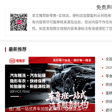
免责声
本文推荐新零售+实体店，便利店加盟盈利从何而来
有内容将尽可能审核来源及出处，但对内容不作任
性。如您发现图文视频内容来源标注有误或侵犯了
最新推荐
烘
蛋
低门槛一站式养车加盟品牌核心数据盘点（2026版）