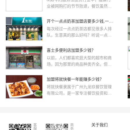
业被网购打的节节败退，餐饮虽然火
爆但是竞争异常激烈，房地产入行门
槛又特别高，唯有新兴的干洗行业，
开个一点点奶茶加盟店要多少钱,一年能赚多少？
不仅前景广阔而且利润可观，那么开
每次经过一点点奶茶店都见很多人排
家干洗店一年能赚多少钱呢？干洗店
队，生意真的那么好吗？听说一点点
的利润由很多因素决定，比较主要的
奶茶加盟店一年可以赚20万以上！
就是品牌、规模、经营策略三个因
哇！是真的吗？开个一点点奶茶加盟
喜士多便利店加盟多少钱？
素，好品牌的影响力自然不用说，规
店成本要多少钱？下面我们来算算这
模越大成本越大利润也越大，而只有
以前，人们都喜欢逛大型的超市和商
条数。
经营策略对干洗店利润影响比较大。
场，因为那里的商品种类齐全。但
&以UCC洗衣加盟店为
是，随着时代的变迁，便利店成为了
人们的新选择。如今，便利店十分便
加盟将就快餐一年能赚多少钱？
捷，销售的产品丰富多样，大多商品
将就快餐隶属于广州九龙玖餐饮管理
都是人们生活的必需品，因此其市场
有限公司，是一家专注餐饮投资和运
需求还是很大的。接下来就跟随小编
营管理的机构，致力于发掘和培育有
一起来了解一下喜士多便利店加盟这
潜力的餐饮品牌。
个项目的详细情况吧！
关于我们
客
商
服
务