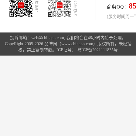
微
合
8
商务QQ：
信
作
号
微
信
(服务时间周一至周
投诉邮箱：web@chinapp.com, 我们将会在48小时内给予处理。
CopyRight 2005-2026 品牌网（www.chinapp.com）版权所有，未经授
权，禁止复制转载。ICP证号：
粤ICP备2021111835号