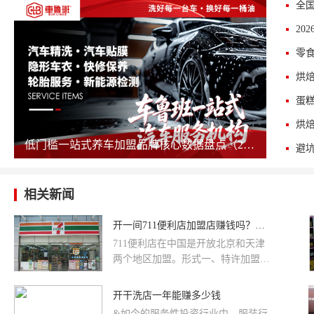
烘
蛋
低门槛一站式养车加盟品牌核心数据盘点（2026版）
相关新闻
开一间711便利店加盟店赚钱吗？一年赚多少钱？
711便利店在中国是开放北京和天津
两个地区加盟。形式一、特许加盟连
锁（A型）加盟费70万，毛利润的
62%；二、经营委托加盟（D型）加
开干洗店一年能赚多少钱
盟费28万，毛利润的38%。
&如今的服务性投资行业中，服装行