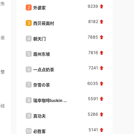
服务
9239
2
2
外婆家
味千拉
朱**
咨询了
黄四爷剁椒拌饭
想投资
8182
3
3
西贝莜面村
庆丰包
来自：福建省厦门市
2026-08-08
7885
个吴
4
4
朝天门
必胜客Pi
百**
咨询了
初恋成人用品
请与我联系！
7816
5
5
眉州东坡
大娘水
来自：广东省深圳市
2026-08-07
7241
6
6
一点点奶茶
星巴克St
一整
刘**
咨询了
美食
6035
想咨询
7
7
奈雪の茶
望湘园
来自：印度尼西亚
2026-08-07
5591
8
8
瑞幸咖啡​luckin coffee
望湘园
不经
刘**
咨询了
名酒专题页
5286
9
9
真功夫
豪食汇
什么酒品牌都可以
来自：北京市
2026-08-07
5141
10
10
必胜客
便宜坊