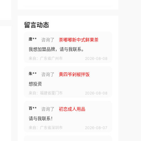
朱**
咨询了
巧铺牛汤
联系我
留言动态
来自：福建省厦门市
2026-08-08
唐**
咨询了
茶嘟嘟新中式鲜果茶
我想加盟品牌，请与我联系。
来自：广东省广州市
2026-08-08
朱**
咨询了
黄四爷剁椒拌饭
想投资
来自：福建省厦门市
2026-08-08
百**
咨询了
初恋成人用品
请与我联系！
来自：广东省深圳市
2026-08-07