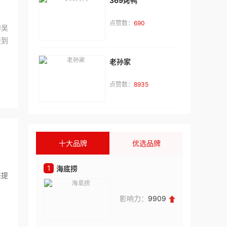
369烤鸭
林**
咨询了
鸿文高考
点赞数：
690
!吴
福建省福州市，我想为孩子报名
提到
来自：福建省泉州市
2026-08-08
老孙家
林**
咨询了
教育招商排行榜
点赞数：
8935
我想加盟教育品牌，请与我联系。
来自：福建省泉州市
2026-08-08
朱**
咨询了
巧铺牛汤
十大品牌
优选品牌
联系我
来自：福建省厦门市
2026-08-08
1
1
海底捞
鲜芋仙
来提
唐**
咨询了
茶嘟嘟新中式鲜果茶
影响力：
9909
我想加盟品牌，请与我联系。
来自：广东省广州市
2026-08-08