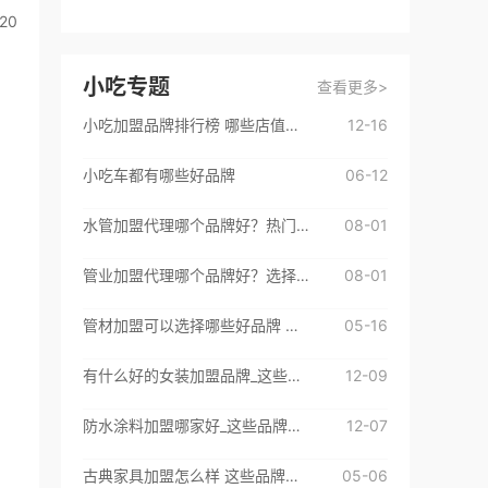
20
硕**
咨询了
成人用品招商排行榜
我想加盟成人用品品牌，请与我联系。
小吃专题
查看更多>
来自：中国
2026-08-08
小吃加盟品牌排行榜 哪些店值得推荐
12-16
邬**
咨询了
一点点奶茶
小吃车都有哪些好品牌
06-12
我想了解加盟费用和细节。
来自：云南省
2026-08-08
水管加盟代理哪个品牌好？热门品牌都在这里了
08-01
林**
咨询了
鸿文高考
管业加盟代理哪个品牌好？选择这些挺不错
08-01
福建省福州市，我想为孩子报名
管材加盟可以选择哪些好品牌 来看看这些优质加盟品牌吧
05-16
来自：福建省泉州市
2026-08-08
有什么好的女装加盟品牌_这些品牌很不错
12-09
林**
咨询了
教育招商排行榜
我想加盟教育品牌，请与我联系。
防水涂料加盟哪家好_这些品牌很不错
12-07
来自：福建省泉州市
2026-08-08
古典家具加盟怎么样 这些品牌值得选择
05-06