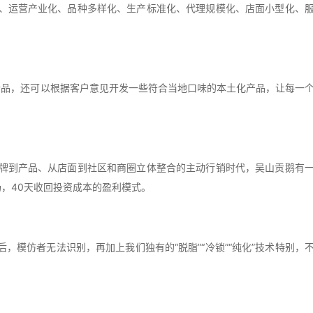
、运营产业化、品种多样化、生产标准化、代理规模化、店面小型化、
新品，还可以根据客户意见开发一些符合当地口味的本土化产品，让每一
牌到产品、从店面到社区和商圈立体整合的主动行销时代，吴山贡鹅有
，40天收回投资成本的盈利模式。
后，模仿者无法识别，再加上我们独有的“脱脂”“冷锁”“纯化”技术特别，