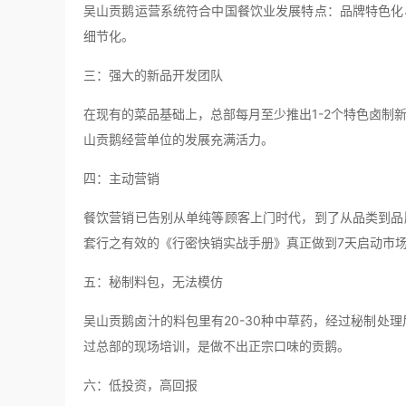
吴山贡鹅运营系统符合中国餐饮业发展特点：品牌特色化
细节化。
三：强大的新品开发团队
在现有的菜品基础上，总部每月至少推出1-2个特色卤制
山贡鹅经营单位的发展充满活力。
四：主动营销
餐饮营销已告别从单纯等顾客上门时代，到了从品类到品
套行之有效的《行密快销实战手册》真正做到7天启动市场
五：秘制料包，无法模仿
吴山贡鹅卤汁的料包里有20-30种中草药，经过秘制处理
过总部的现场培训，是做不出正宗口味的贡鹅。
六：低投资，高回报