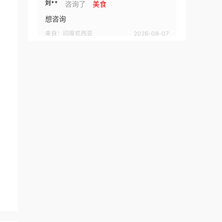
刘**
咨询了
美食
想咨询
来自：印度尼西亚
2026-08-07
刘**
咨询了
名酒专题页
什么酒品牌都可以
来自：北京市
2026-08-07
硕**
咨询了
成人用品招商排行榜
我想加盟成人用品品牌，请与我联系。
来自：中国
2026-08-08
邬**
咨询了
一点点奶茶
我想了解加盟费用和细节。
来自：云南省
2026-08-08
林**
咨询了
鸿文高考