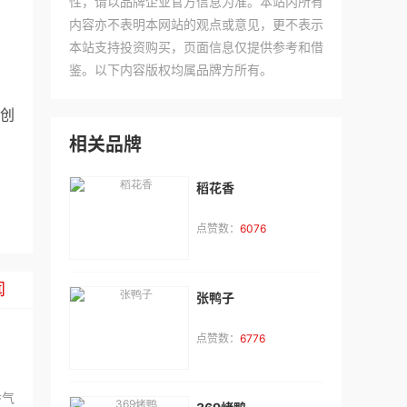
性，请以品牌企业官方信息为准。本站内所有
内容亦不表明本网站的观点或意见，更不表示
本站支持投资购买，页面信息仅提供参考和借
鉴。以下内容版权均属品牌方所有。
创
相关品牌
稻花香
点赞数：
6076
硕**
咨询了
成人用品招商排行榜
我想加盟成人用品品牌，请与我联系。
闻
张鸭子
来自：中国
2026-08-08
点赞数：
6776
邬**
咨询了
一点点奶茶
我想了解加盟费用和细节。
香气
来自：云南省
2026-08-08