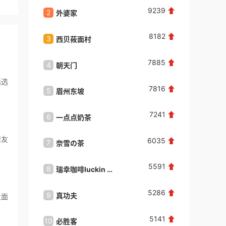
9239
2
2
外婆家
味千拉
唐**
咨询了
茶嘟嘟新中式鲜果茶
我想加盟品牌，请与我联系。
8182
3
3
西贝莜面村
庆丰包
来自：广东省广州市
2026-08-08
7885
4
4
朝天门
必胜客Pi
朱**
咨询了
黄四爷剁椒拌饭
括选
想投资
7816
5
5
眉州东坡
大娘水
来自：福建省厦门市
2026-08-08
7241
6
6
一点点奶茶
星巴克St
百**
咨询了
初恋成人用品
情友
6035
请与我联系！
7
7
奈雪の茶
望湘园
来自：广东省深圳市
2026-08-07
5591
8
8
瑞幸咖啡​luckin coffee
望湘园
刘**
咨询了
美食
5286
9
9
真功夫
豪食汇
业面
想咨询
来自：印度尼西亚
2026-08-07
5141
10
10
必胜客
便宜坊