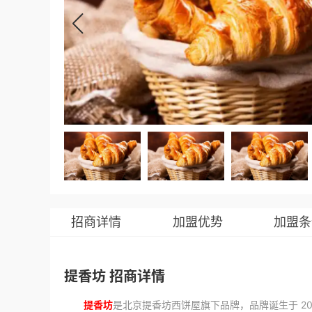
招商详情
加盟优势
加盟条
提香坊 招商详情
提香坊
是北京提香坊西饼屋旗下品牌，品牌诞生于 200