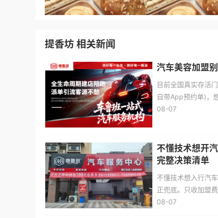
提香坊 相关新闻
汽车美容加盟别
目前全国真实存活门店
自带App预约单)
控)。重点提醒：别
08-07
几家。下文附5步暗
不懂技术想开汽
完整决策清单
不懂技术想入行汽车
正兜底。只收加盟费
思路和几个值得重点
08-07