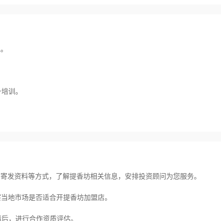
理。
升培训。
。
寄发资料等方式，了解提香坊相关信息，安排投资顾问为您服务。
当地市场是否适合开提香坊加盟店。
后，进行合作资质评估。