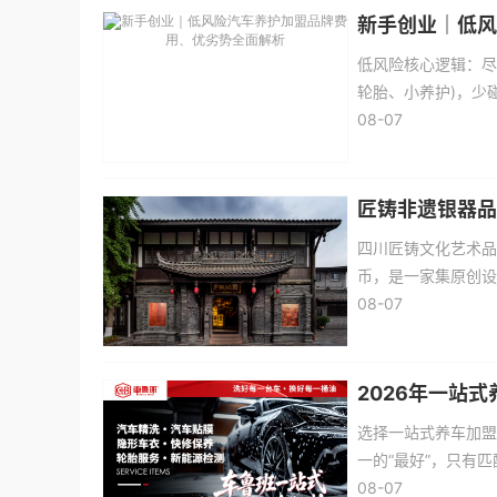
新手创业｜低风
低风险核心逻辑：尽
轮胎、小养护)，少
店升级)。
08-07
匠铸非遗银器品
四川匠铸文化艺术品
币，是一家集原创设
职员工千余人，是全
08-07
位，并获评成都市“
2026年一站
选择一站式养车加盟
一的“最好”，只有
碑，车鲁班、途虎养
08-07