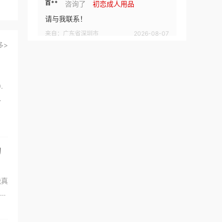
百**
咨询了
初恋成人用品
请与我联系！
来自：广东省深圳市
2026-08-07
多>
刘**
咨询了
美食
想咨询
.
来自：印度尼西亚
2026-08-07
了
刘**
咨询了
名酒专题页
什么酒品牌都可以
来自：北京市
2026-08-07
的
李**
咨询了
曼诺成人用品
能真
品牌加盟费用和细则
选
来自：广东省深圳市
2026-08-06
邬**
咨询了
一点点奶茶