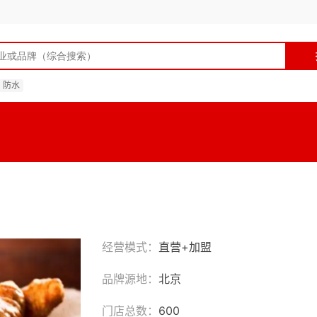
防水
经营模式：
直营+加盟
品牌源地：
北京
门店总数：
600