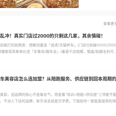
查看更
乱冲！真实门店过2000的只剩这几家，其余慎碰！
能打的就两类：想躺流量选「途虎/天猫养车」(门店分别破5000/2000
，想赚美容高客单价选「车鲁班/靓车会」(垂直千店规模，镀晶/贴膜毛利可
信招商手册的总店数，自己去高德地图搜“品牌名+三线城市”看最近半年关
访清单(含问老板的3句黑话)，帮你把回本周期算到明面上。
车美容店怎么选加盟？从陪跑服务、供应链到回本周期
美容，选品牌的核心不是看名气，而是看"培训+陪跑+供应链"三项能不
、不派人下店的品牌，新手进去就是交学费。下面给你一套能直接用的筛
考察的方向。