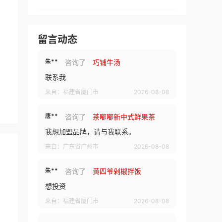
林**
咨询了
教育招商排行榜
我想加盟教育品牌，请与我联系。
留言动态
来自：福建省泉州市
2026-08-08
朱**
咨询了
巧铺牛汤
联系我
来自：福建省厦门市
2026-08-08
唐**
咨询了
茶嘟嘟新中式鲜果茶
我想加盟品牌，请与我联系。
来自：广东省广州市
2026-08-08
朱**
咨询了
黄四爷剁椒拌饭
想投资
来自：福建省厦门市
2026-08-08