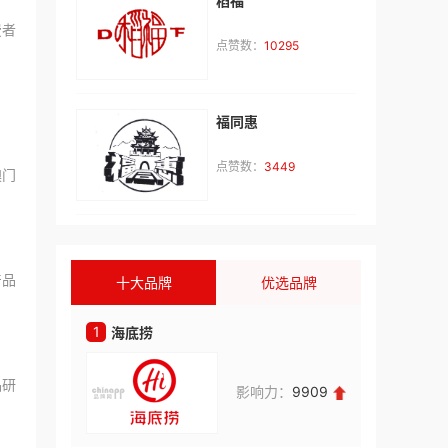
稻福
费者
邬**
咨询了
一点点奶茶
点赞数：
10295
我想了解加盟费用和细节。
来自：云南省
2026-08-08
福同惠
林**
咨询了
鸿文高考
点赞数：
3449
澳门
福建省福州市，我想为孩子报名
来自：福建省泉州市
2026-08-08
林**
咨询了
教育招商排行榜
产品
十大品牌
优选品牌
我想加盟教育品牌，请与我联系。
来自：福建省泉州市
2026-08-08
1
1
海底捞
鲜芋仙
朱**
咨询了
巧铺牛汤
品研
影响力：
9909
联系我
来自：福建省厦门市
2026-08-08