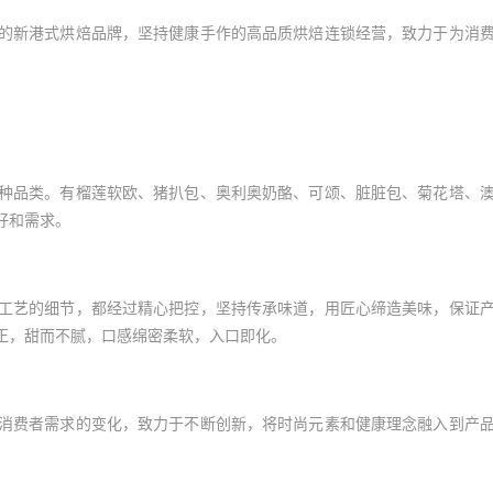
的新港式烘焙品牌，坚持健康手作的高品质烘焙连锁经营，致力于为消
品类。有榴莲软欧、猪扒包、奥利奥奶酪、可颂、脏脏包、菊花塔、
好和需求。
艺的细节，都经过精心把控，坚持传承味道，用匠心缔造美味，保证
正，甜而不腻，口感绵密柔软，入口即化。
费者需求的变化，致力于不断创新，将时尚元素和健康理念融入到产