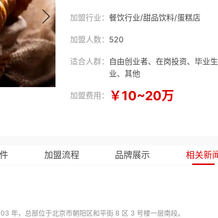
加盟行业：
餐饮行业
/
甜品饮料
/
蛋糕店
加盟人数：
520
适合人群：
自由创业者、在岗投资、毕业生
业、其他
￥10~20万
加盟费用：
件
加盟流程
品牌展示
相关新
3 年，总部位于北京市朝阳区和平街 8 区 3 号楼一层南段。