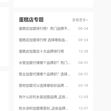
刘**
咨询了
名酒专题页
什么酒品牌都可以
蛋糕店专题
查看更多>
来自：北京市
2026-08-07
蛋糕店加盟排行榜！热门品牌不容错过
09-24
李**
咨询了
曼诺成人用品
蛋糕店加盟排行榜 选择哪些品牌店比较好
09-24
品牌加盟费用和细则
来自：广东省深圳市
2026-08-06
蛋糕店加盟店十大品牌排行榜
12-28
邬**
咨询了
一点点奶茶
水管加盟代理哪个品牌好？热门品牌都在这里了
08-01
我想了解加盟费用和细节。
管业加盟代理哪个品牌好？选择这些挺不错
08-01
来自：云南省
2026-08-08
管材加盟可以选择哪些好品牌 来看看这些优质加盟品牌吧
05-16
林**
咨询了
鸿文高考
福建省福州市，我想为孩子报名
有什么好的女装加盟品牌_这些品牌很不错
12-09
来自：福建省泉州市
2026-08-08
防水涂料加盟哪家好_这些品牌很不错
12-07