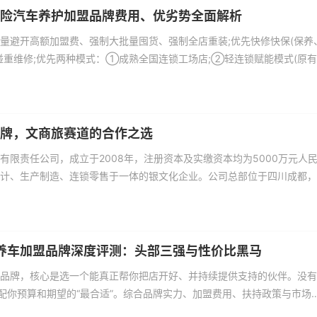
险汽车养护加盟品牌费用、优劣势全面解析
量避开高额加盟费、强制大批量囤货、强制全店重装;优先快修快保(保养
碰重维修;优先两种模式：①成熟全国连锁工场店;②轻连锁赋能模式(原
牌，文商旅赛道的合作之选
有限责任公司，成立于2008年，注册资本及实缴资本均为5000万元人
计、生产制造、连锁零售于一体的银文化企业。公司总部位于四川成都，
国工商联金银珠宝行业商会理事单位、四川省珠宝玉石首饰协会副会长单
守合同重信用“企业及新经济梯度培育“准独角兽“企业。
式养车加盟品牌深度评测：头部三强与性价比黑马
品牌，核心是选一个能真正帮你把店开好、并持续提供支持的伙伴。没有
匹配你预算和期望的“最合适”。综合品牌实力、加盟费用、扶持政策与市场
车、京东养车、天猫养车是2026年一站式养车加盟的优选品牌，适配不