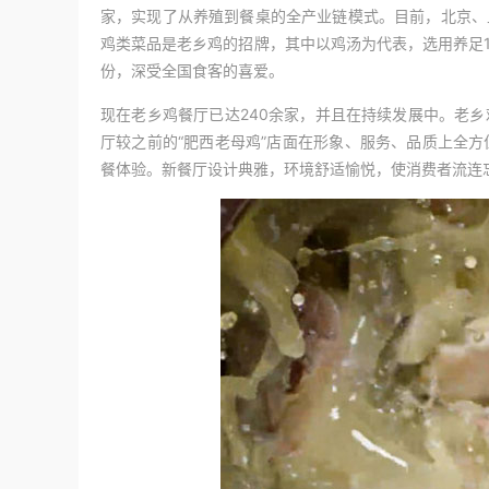
家，实现了从养殖到餐桌的全产业链模式。目前，北京、
鸡类菜品是老乡鸡的招牌，其中以鸡汤为代表，选用养足1
份，深受全国食客的喜爱。
现在老乡鸡餐厅已达240余家，并且在持续发展中。老乡
厅较之前的“肥西老母鸡”店面在形象、服务、品质上全
餐体验。新餐厅设计典雅，环境舒适愉悦，使消费者流连