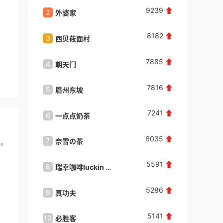
9239
2
2
外婆家
味千拉
聂**
咨询了
健派橱柜
我想加盟健派橱柜品牌，请与我联系。
8182
3
3
西贝莜面村
庆丰包
来自：河南省漯河市
2026-08-04
7885
4
4
朝天门
必胜客Pi
聂**
咨询了
Baberg班贝格
我想加盟班贝格品牌，请与我联系。
7816
5
5
眉州东坡
大娘水
来自：河南省漯河市
2026-08-04
7241
6
6
一点点奶茶
星巴克St
康**
咨询了
小吃招商排行榜
6035
我想加盟小吃品牌，请与我联系。
7
7
奈雪の茶
望湘园
力。
来自：中国
2026-08-04
5591
8
8
瑞幸咖啡​luckin coffee
望湘园
百**
咨询了
初恋成人用品
5286
9
9
真功夫
豪食汇
请迅速联系我！
来自：广东省深圳市
2026-08-04
5141
10
10
必胜客
便宜坊