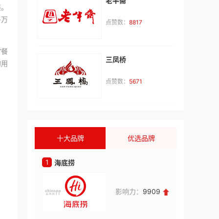
老半斋
展。
1**
多万
咨询了
点赞数：
8817
1
来自：中国
2026-08-05
”餐
三凤桥
的用
王**
咨询了
柏厨橱柜
点赞数：
5671
我想加盟品牌，请与我联系。
来自：河北省保定市
2026-08-05
王**
咨询了
Baberg班贝格
十大品牌
优选品牌
我想加盟班贝格品牌，请与我联系。
来自：河北省保定市
2026-08-05
1
1
海底捞
鲜芋仙
朱**
咨询了
影响力：
9909
来自：江苏省南京市
2026-08-05