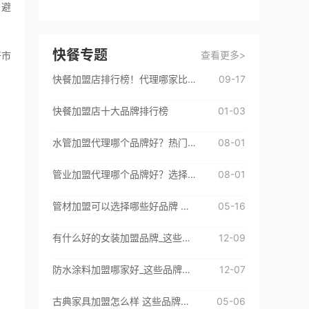
。避
黄**
咨询了
杰士邦成人用品
我想了解加盟流程，请与我联系！
快餐专题
查看更多>
开市
来自：广东省深圳市
2026-08-04
快餐加盟店排行榜！代理哪家比较好
09-17
t**
咨询了
快餐加盟店十大品牌排行榜
01-03
test
来自：非洲
2026-08-06
水管加盟代理哪个品牌好？热门品牌都在这里了
08-01
1**
咨询了
管业加盟代理哪个品牌好？选择这些挺不错
08-01
1
管材加盟可以选择哪些好品牌 来看看这些优质加盟品牌吧
05-16
来自：中国
2026-08-05
有什么好的女装加盟品牌_这些品牌很不错
12-09
王**
咨询了
柏厨橱柜
我想加盟品牌，请与我联系。
防水涂料加盟哪家好_这些品牌很不错
12-07
来自：河北省保定市
2026-08-05
古典家具加盟怎么样 这些品牌值得选择
05-06