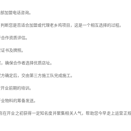
总部加盟电话咨询。
，判断您是否适合加盟或代理老乡鸡项目，这是一个相互选择的过程。
行合作资质评估。
营证书及牌照。
案，确保合作者选择优质店址。
双方确定后，交由第三方施工队完成施工。
行开业前期的培训。
开业物料的筹备发送。
店在开业之初获得一定知名度并聚集相关人气，帮助您今早走上运营正