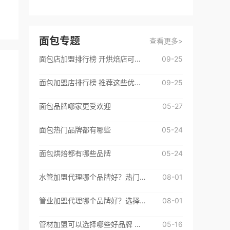
百**
咨询了
初恋成人用品
请迅速联系我！
面包专题
查看更多>
来自：广东省深圳市
2026-08-04
面包店加盟排行榜 开烘焙店可以选择这些品牌
09-25
黄**
咨询了
杰士邦成人用品
面包加盟店排行榜 推荐这些优质品牌
09-25
我想了解加盟流程，请与我联系！
来自：广东省深圳市
2026-08-04
面包品牌哪家更受欢迎
05-27
t**
咨询了
面包热门品牌都有哪些
05-24
test
面包烘焙都有哪些品牌
05-24
来自：非洲
2026-08-06
水管加盟代理哪个品牌好？热门品牌都在这里了
08-01
1**
咨询了
1
管业加盟代理哪个品牌好？选择这些挺不错
08-01
来自：中国
2026-08-05
管材加盟可以选择哪些好品牌 来看看这些优质加盟品牌吧
05-16