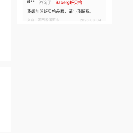
聂**
咨询了
Baberg班贝格
我想加盟班贝格品牌，请与我联系。
来自：河南省漯河市
2026-08-04
康**
咨询了
小吃招商排行榜
我想加盟小吃品牌，请与我联系。
来自：中国
2026-08-04
百**
咨询了
初恋成人用品
请迅速联系我！
来自：广东省深圳市
2026-08-04
黄**
咨询了
杰士邦成人用品
我想了解加盟流程，请与我联系！
来自：广东省深圳市
2026-08-04
t**
咨询了