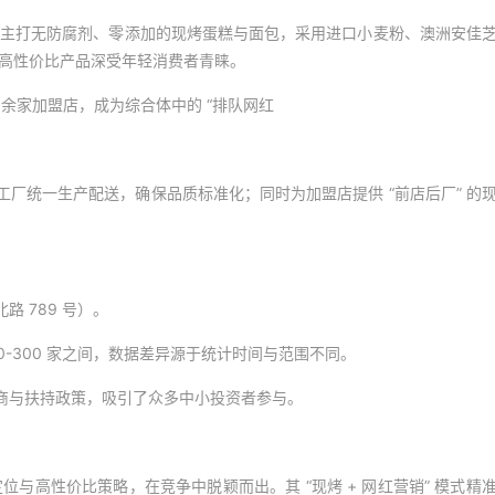
，主打无防腐剂、零添加的现烤蛋糕与面包，采用进口小麦粉、澳洲安佳
的超高性价比产品深受年轻消费者青睐。
余家加盟店，成为综合体中的 “排队网红
统一生产配送，确保品质标准化；同时为加盟店提供 “前店后厂” 的
 789 号）。
60-300 家之间，数据差异源于统计时间与范围不同。
与扶持政策，吸引了众多中小投资者参与。
与高性价比策略，在竞争中脱颖而出。其 “现烤 + 网红营销” 模式精