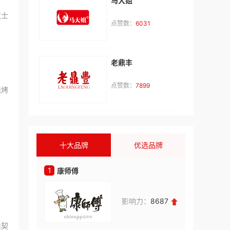
马大姐
芝士
t**
咨询了
点赞数：
6031
test
来自：非洲
2026-08-06
老鼎丰
1**
咨询了
点赞数：
7899
现烤
1
来自：中国
2026-08-05
王**
咨询了
柏厨橱柜
十大品牌
优选品牌
我想加盟品牌，请与我联系。
来自：河北省保定市
2026-08-05
1
1
康师傅
大娘水
王**
咨询了
Baberg班贝格
影响力：
8687
我想加盟班贝格品牌，请与我联系。
来自：河北省保定市
2026-08-05
准契