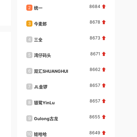
8684
2
2
统一
yuru
朱**
咨询了
8678
来自：江苏省南京市
2026-08-05
3
3
今麦郎
MALI
8673
4
4
三全
ming
聂**
咨询了
健派橱柜
我想加盟健派橱柜品牌，请与我联系。
8671
5
5
湾仔码头
ZONE
来自：河南省漯河市
2026-08-04
8662
6
6
双汇SHUANGHUI
远洋
聂**
咨询了
Baberg班贝格
8657
我想加盟班贝格品牌，请与我联系。
7
7
JL金锣
思念
来自：河南省漯河市
2026-08-04
8657
8
8
银鹭YinLu
五芳斋
康**
咨询了
小吃招商排行榜
8655
9
9
Gulong古龙
老干妈
我想加盟小吃品牌，请与我联系。
来自：中国
2026-08-04
8649
10
10
娃哈哈
杏花楼