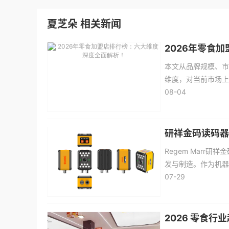
夏芝朵 相关新闻
2026年零食
本文从品牌规模、市
维度，对当前市场上
08-04
研祥金码读码器
​Regem Mar
发与制造。作为机器
心，在条码破损、脏
07-29
盖3C电子、锂电、
40000小时。
2026 零食