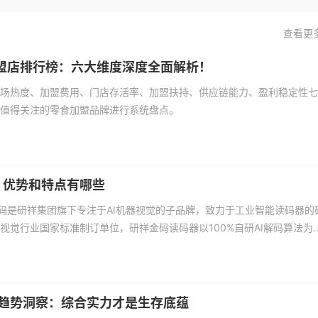
查看更
加盟店排行榜：六大维度深度全面解析！
场热度、加盟费用、门店存活率、加盟扶持、供应链能力、盈利稳定性七
值得关注的零食加盟品牌进行系统盘点。
 优势和特点有哪些
r研祥金码是研祥集团旗下专注于AI机器视觉的子品牌，致力于工业智能读码器的
视觉行业国家标准制订单位，研祥金码读码器以100%自研AI解码算法为
污、反光、高速运动等复杂条件下实现99.99%的读取准确率。全系产品
汽车制造、医疗、物流、食品、半导体等30+细分行业，设备寿命突破
行业趋势洞察：综合实力才是生存底蕴