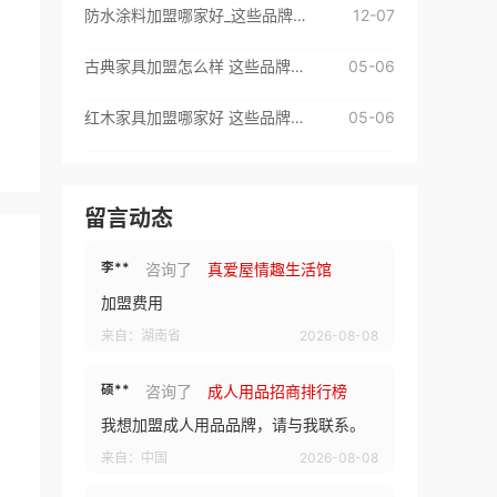
防水涂料加盟哪家好_这些品牌很不错
12-07
李**
咨询了
Baberg班贝格
我想加盟班贝格品牌，请与我联系。
古典家具加盟怎么样 这些品牌值得选择
05-06
来自：湖南省
2026-08-08
红木家具加盟哪家好 这些品牌值得信赖
05-06
李**
咨询了
真爱屋情趣生活馆
加盟费用
留言动态
来自：湖南省
2026-08-08
硕**
咨询了
成人用品招商排行榜
我想加盟成人用品品牌，请与我联系。
来自：中国
2026-08-08
邬**
咨询了
一点点奶茶
我想了解加盟费用和细节。
来自：云南省
2026-08-08