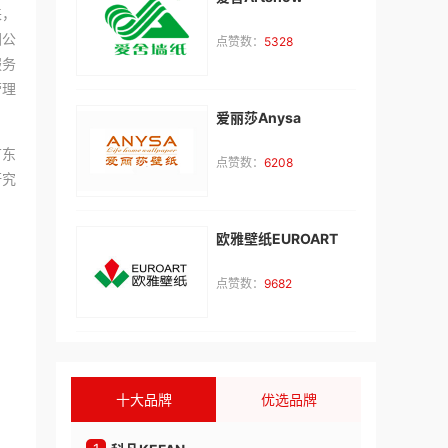
来，
团公
点赞数：
5328
王**
咨询了
兰荻思
服务
加盟，与我联系
营理
来自：中国
2026-08-09
。
爱丽莎Anysa
广东
苟**
咨询了
大嘴狗
点赞数：
6208
研究
咨询
来自：山东省枣庄市
2026-08-09
欧雅壁纸EUROART
李**
咨询了
Baberg班贝格
点赞数：
9682
我想加盟班贝格品牌，请与我联系。
来自：湖南省
2026-08-08
李**
咨询了
真爱屋情趣生活馆
十大品牌
优选品牌
加盟费用
来自：湖南省
2026-08-08