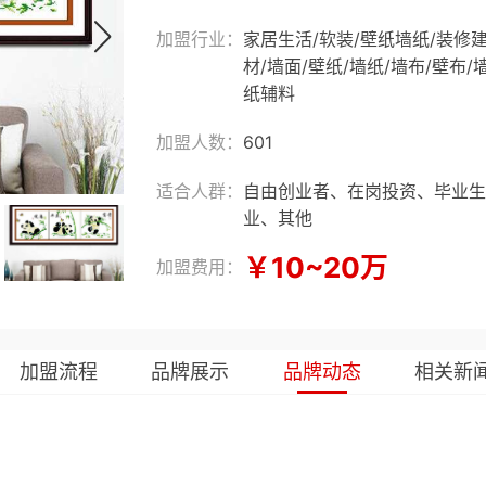
加盟行业：
家居生活
/
软装
/
壁纸墙纸
/
装修
材
/
墙面
/
壁纸
/
墙纸
/
墙布
/
壁布
/
纸辅料
加盟人数：
601
适合人群：
自由创业者、在岗投资、毕业生
业、其他
￥10~20万
加盟费用：
加盟流程
品牌展示
品牌动态
相关新