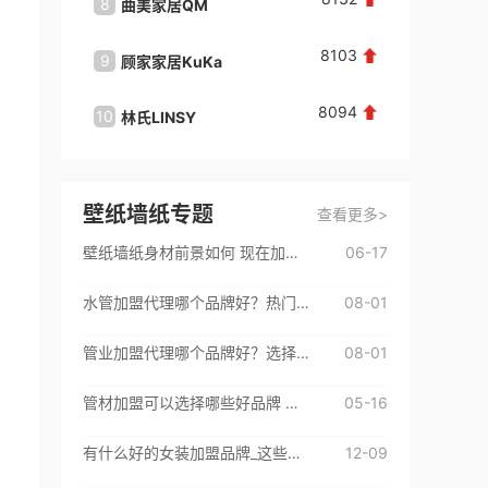
8
8
VPN
曲美家居QM
朱**
咨询了
巧铺牛汤
8103
9
9
顾家家居KuKa
Eisen
联系我
来自：福建省厦门市
2026-08-08
8094
10
10
林氏LINSY
猫眼Ca
唐**
咨询了
茶嘟嘟新中式鲜果茶
我想加盟品牌，请与我联系。
壁纸墙纸专题
查看更多>
来自：广东省广州市
2026-08-08
壁纸墙纸身材前景如何 现在加盟还赚钱吗
06-17
王**
咨询了
兰荻思
水管加盟代理哪个品牌好？热门品牌都在这里了
08-01
加盟，与我联系
来自：中国
2026-08-09
管业加盟代理哪个品牌好？选择这些挺不错
08-01
苟**
咨询了
大嘴狗
管材加盟可以选择哪些好品牌 来看看这些优质加盟品牌吧
05-16
咨询
有什么好的女装加盟品牌_这些品牌很不错
12-09
来自：山东省枣庄市
2026-08-09