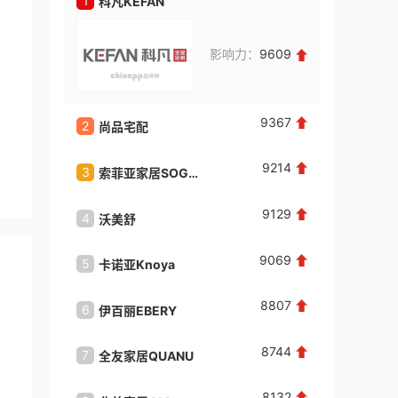
1
1
科凡KEFAN
硕**
咨询了
成人用品招商排行榜
影响力：
9609
我想加盟成人用品品牌，请与我联系。
来自：中国
2026-08-08
9367
2
2
尚品宅配
佰怡家
邬**
咨询了
一点点奶茶
我想了解加盟费用和细节。
9214
3
3
索菲亚家居SOGAL
野兽派B
来自：云南省
2026-08-08
9129
4
4
沃美舒
熊猫TV
林**
咨询了
鸿文高考
福建省福州市，我想为孩子报名
9069
5
5
卡诺亚Knoya
名创优品
来自：福建省泉州市
2026-08-08
8807
6
6
伊百丽EBERY
林**
咨询了
教育招商排行榜
8744
我想加盟教育品牌，请与我联系。
7
7
全友家居QUANU
美人鱼M
来自：福建省泉州市
2026-08-08
8132