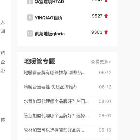
8
8
华堂建筑HTAD
华杰HU
朱**
咨询了
黄四爷剁椒拌饭
9527
9
9
YINQIAO银桥
饰嘉装
想投资
的人
来自：福建省厦门市
2026-08-08
品回
9303
10
10
凯莱地板gloria
平西建
百**
咨询了
初恋成人用品
条粗
请与我联系！
地暖管专题
查看更多>
的企
来自：广东省深圳市
2026-08-07
人带
地暖管品牌有哪些推荐 哪些品牌值得加盟
06-12
李**
咨询了
Baberg班贝格
地暖管重要性 优质品牌推荐
06-12
我想加盟班贝格品牌，请与我联系。
来自：湖南省
2026-08-08
水管加盟代理哪个品牌好？热门品牌都在这里了
08-01
李**
咨询了
真爱屋情趣生活馆
管业加盟代理哪个品牌好？选择这些挺不错
08-01
活体
加盟费用
管材加盟可以选择哪些好品牌 来看看这些优质加盟品牌吧
05-16
来自：湖南省
2026-08-08