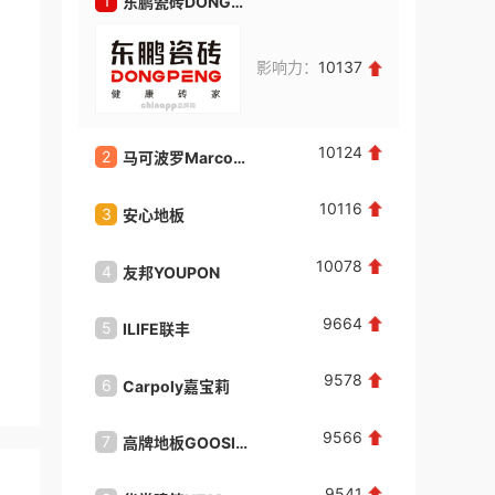
1
1
东鹏瓷砖DONGPENG
北新建
林**
咨询了
鸿文高考
影响力：
10137
福建省福州市，我想为孩子报名
来自：福建省泉州市
2026-08-08
10124
2
2
马可波罗Marcopolo
林**
咨询了
教育招商排行榜
我想加盟教育品牌，请与我联系。
10116
3
3
安心地板
龙胜管
来自：福建省泉州市
2026-08-08
10078
4
4
友邦YOUPON
冠珠GU
朱**
咨询了
巧铺牛汤
联系我
9664
5
5
ILIFE联丰
欧象地
来自：福建省厦门市
2026-08-08
9578
6
6
Carpoly嘉宝莉
蒙娜丽
唐**
咨询了
茶嘟嘟新中式鲜果茶
9566
我想加盟品牌，请与我联系。
7
7
高牌地板GOOSIGN
中冀建
来自：广东省广州市
2026-08-08
9541