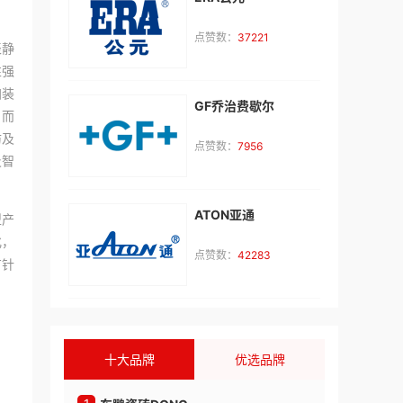
点赞数：
37221
李**
咨询了
Baberg班贝格
表静
我想加盟班贝格品牌，请与我联系。
性强
加装
来自：湖南省
2026-08-08
GF乔治费歇尔
，而
防及
李**
咨询了
真爱屋情趣生活馆
点赞数：
7956
及智
加盟费用
来自：湖南省
2026-08-08
ATON亚通
型产
硕**
咨询了
成人用品招商排行榜
化，
点赞数：
42283
有针
我想加盟成人用品品牌，请与我联系。
来自：中国
2026-08-08
邬**
咨询了
一点点奶茶
十大品牌
优选品牌
我想了解加盟费用和细节。
来自：云南省
2026-08-08