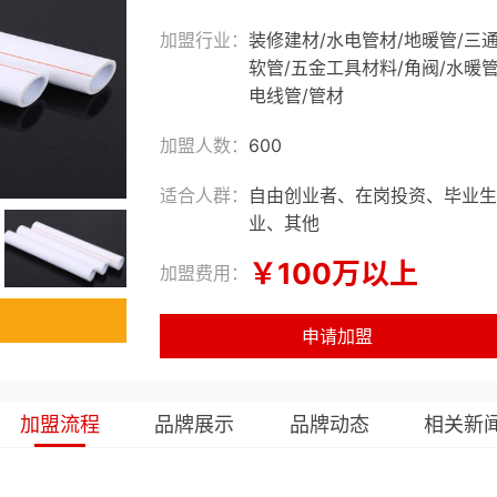
加盟行业：
装修建材
/
水电管材
/
地暖管
/
三
软管
/
五金工具材料
/
角阀
/
水暖
电线管
/
管材
加盟人数：
600
适合人群：
自由创业者、在岗投资、毕业生
业、其他
￥100万以上
加盟费用：
申请加盟
加盟流程
品牌展示
品牌动态
相关新