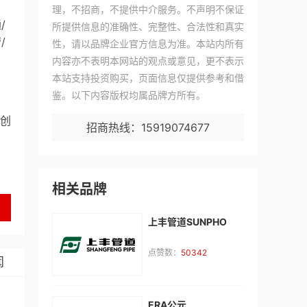
理，不招商，不提供中介服务。不声明不保证
通
/
所提供信息的准确性、完整性、合法性和真实
管
/
性，请以品牌企业官方信息为准。本站内所有
内容亦不表明本网站的观点或意见，更不表示
本站支持投资购买，页面信息仅提供参考和借
鉴。以下内容版权均属品牌方所有。
创
招商热线：15919074677
相关品牌
上丰管道SUNPHO
点赞数：
50342
闻
ERA公元