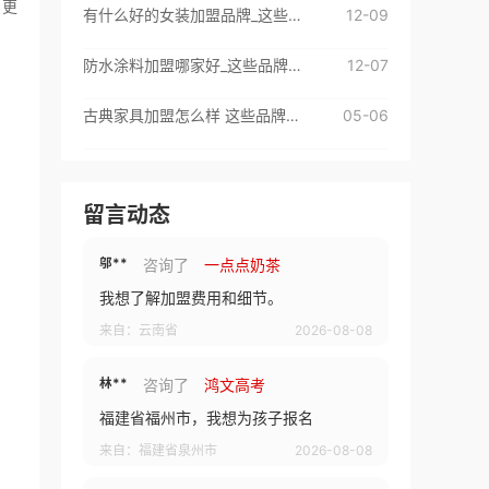
，更
有什么好的女装加盟品牌_这些品牌很不错
12-09
硕**
咨询了
成人用品招商排行榜
我想加盟成人用品品牌，请与我联系。
防水涂料加盟哪家好_这些品牌很不错
12-07
来自：中国
2026-08-08
古典家具加盟怎么样 这些品牌值得选择
05-06
邬**
咨询了
一点点奶茶
我想了解加盟费用和细节。
留言动态
来自：云南省
2026-08-08
林**
咨询了
鸿文高考
福建省福州市，我想为孩子报名
来自：福建省泉州市
2026-08-08
林**
咨询了
教育招商排行榜
我想加盟教育品牌，请与我联系。
来自：福建省泉州市
2026-08-08