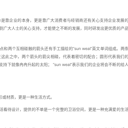
单是靠企业的本身，更是靠广大消费者与经销商还有关心支持企业发展
到广大人士的关心支持，才能使之不断的发展，同时研发出更优质的产
两个互相碰触的箭头还有手工描绘的“sun weal”英文单词组成。两
在这此之中，两个箭头的箭尖相碰，代表着密切的配合；圆形代表我们
下就像冉冉升起的太阳； “sun weal”表示我们的企业将会不断的给
彩或材质，更是一种生活方式。
活看待设计，提供的不单是一个完整的卫浴空间，更是一种充满爱的生