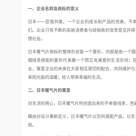
一、企业名称及商标的意义
日丰——您我共维。一个企业的成长和产品的完善，不
们。企业只有不断的采纳消费者与经销商的宝贵意见并得
馈社会。
日丰暖气片商标的整体形状是一个菱形，内部是由一个圆点和
细线条搭配的菱形代表着一个而又充满爱的生活空间；
业，寓意企业的未来在大家相互密切的配合，共同维护与支持
来阳光般的温暖；给人带来幸福的生活。
二、日丰暖气片的寓意
对生活的用心，日丰暖气片所创造出来的不单是线条，色
藉由对设计重新定义，日丰暖气片以空间搭配产品，以生
验。