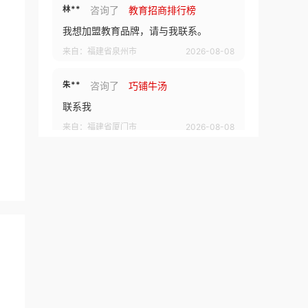
朱**
咨询了
巧铺牛汤
联系我
来自：福建省厦门市
2026-08-08
唐**
咨询了
茶嘟嘟新中式鲜果茶
我想加盟品牌，请与我联系。
来自：广东省广州市
2026-08-08
朱**
咨询了
黄四爷剁椒拌饭
想投资
来自：福建省厦门市
2026-08-08
百**
咨询了
初恋成人用品
请与我联系！
来自：广东省深圳市
2026-08-07