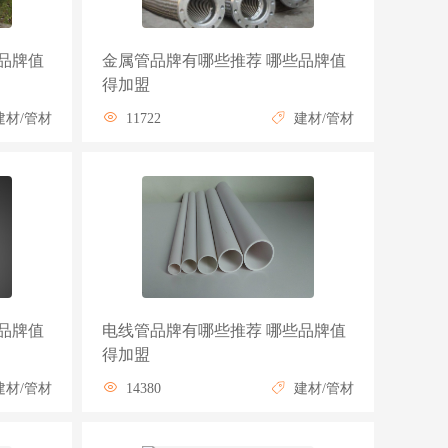
品牌值
金属管品牌有哪些推荐 哪些品牌值
得加盟
建材/管材
11722
建材/管材
品牌值
电线管品牌有哪些推荐 哪些品牌值
得加盟
建材/管材
14380
建材/管材