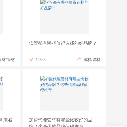
软管都有哪些值得选择的好品牌？
建材/管材
14845
建材/管材
 来看
加盟代理管材有哪些比较好的品
牌？这些优质品牌值得推荐