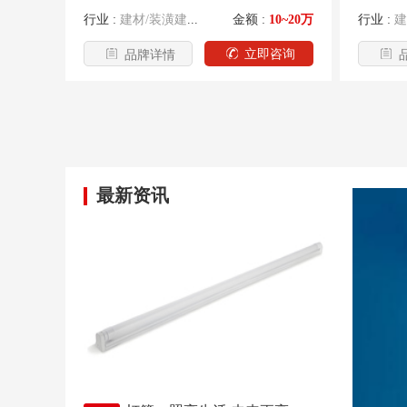
行业 :
建材
/
装潢建材
/
管材
金额 :
10~20万
行业 :
建
立即咨询
品牌详情
最新资讯