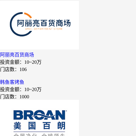
皂之林
好零友
小褐同学AI智能学习桌
相君电子印章
孃孃出川
阿丽亮百货商场
微爱帮
投资金额：
10~20万
门店数：106
谷小肥
OMELEX欧美克斯
韩鱼客烤鱼
投资金额：
10~20万
鲨鱼皮汽车凹陷修复
门店数：1000
半岛南山
康蕾
风和日丽
赵俊峰