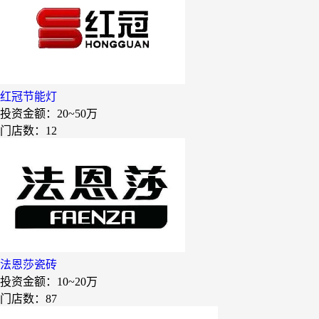
嘉和一品
永和大王
可斯贝莉
童话王子蛋糕
红冠节能灯
大米先生
投资金额：
20~50万
门店数：12
乡村基
老乡鸡
郭淑芬鲜切牛肉自助
月满大江千层肚火锅
巴贝拉
提姆队长零食
法恩莎瓷砖
蓝塔蛋糕
投资金额：
10~20万
门店数：87
赵一鸣零食