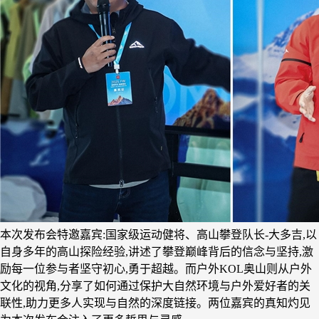
本次发布会特邀嘉宾:国家级运动健将、高山攀登队长-大多吉,以
自身多年的高山探险经验,讲述了攀登巅峰背后的信念与坚持,激
励每一位参与者坚守初心,勇于超越。而户外KOL奥山则从户外
文化的视角,分享了如何通过保护大自然环境与户外爱好者的关
联性,助力更多人实现与自然的深度链接。两位嘉宾的真知灼见