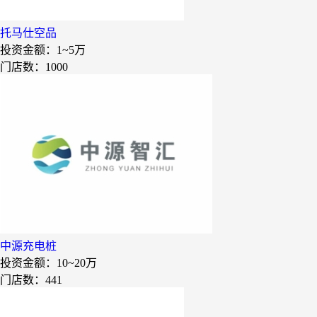
七夜猫成人情趣用品
美喜惠
托马仕空品
投资金额：
1~5万
吴山贡鹅
门店数：1000
降龙爪爪
盛香亭热卤
喜姐的炸串
霍希尼原子灰
五香居
夸父炸串
廖记棒棒鸡
中源充电桩
东方既白
投资金额：
10~20万
提香坊
门店数：441
和府捞面