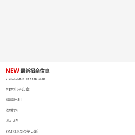
研祥智能
富兰卡
创梦动影
何氏眼科
皂之林
好零友
小褐同学AI智能学习桌
最新招商信息
相君电子印章
孃孃出川
微爱帮
谷小肥
OMELEX欧美克斯
鲨鱼皮汽车凹陷修复