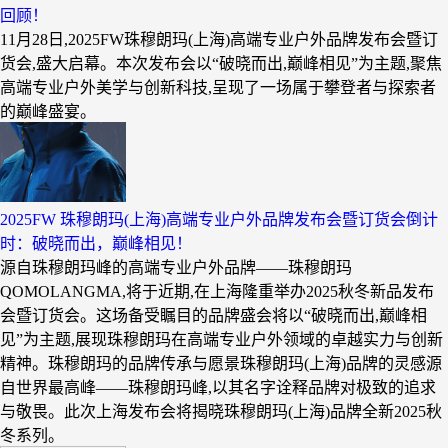
回顾！
11月28日,2025FW珠穆朗玛(上海)高端专业户外品牌发布会暨订
货会,盛大启幕。本次发布会以“破晓而出,巅峰相见”为主题,聚焦
高端专业户外美学与创新科技,呈现了一场属于攀登者与探索者
的巅峰盛宴。
2025FW 珠穆朗玛(上海)高端专业户外品牌发布会暨订货会倒计
时：破晓而出，巅峰相见！
源自珠穆朗玛峰的高端专业户外品牌——珠穆朗玛
QOMOLANGMA,将于近期,在上海隆重举办2025秋冬新品发布
会暨订货会。这场备受瞩目的品牌盛会将以“破晓而出,巅峰相
见”为主题,展现珠穆朗玛在高端专业户外领域的卓越实力与创新
精神。珠穆朗玛的品牌传承与愿景珠穆朗玛(上海)品牌的灵感源
自世界最高峰——珠穆朗玛峰,以其名字诠释品牌对极致的追求
与敬畏。此次上海发布会将揭晓珠穆朗玛(上海)品牌全新2025秋
冬系列。