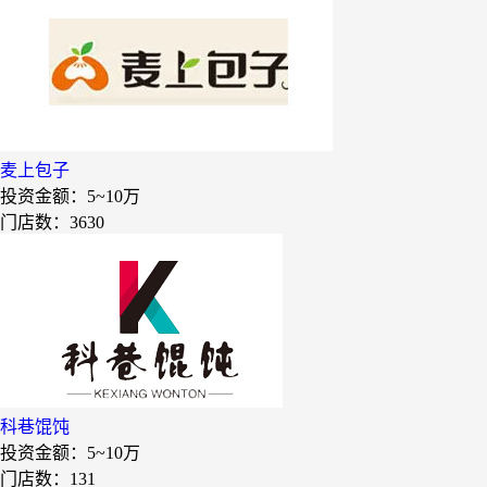
欧培拉
憬黎公寓酒店
Quest公寓酒店
夏芝朵
优美滋
麦上包子
投资金额：
5~10万
西堤牛排
门店数：3630
斗牛士牛排
绿茵阁
赛强
研祥智能
富兰卡
科巷馄饨
创梦动影
投资金额：
5~10万
何氏眼科
门店数：131