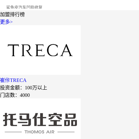
半岛南山
加盟排行榜
康蕾
更多>
风和日丽
赵俊峰
爱室丽家居
太阳魂
双虹
崔佧TRECA
十字勋章
投资金额：
100万以上
门店数：4000
洁速雅康
每味煲煲
橡果生鲜acornfresh
雷风行