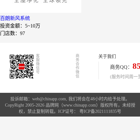
爱室丽家居
百朗新风系统
太阳魂
投资金额：
5~10万
双虹
门店数：97
十字勋章
洁速雅康
客
商
关于我们
服
务
每味煲煲
8
微
合
商务QQ：
信
作
号
微
橡果生鲜acornfresh
信
(服务时间周一至周
雷风行
七夜猫成人情趣用品
投诉邮箱：web@chinapp.com, 我们将会在48小时内给予处理。
CopyRight 2005-2026 品牌网（www.chinapp.com）版权所有，未经授
美喜惠
权，禁止复制转载。ICP证号：
粤ICP备2021111835号
吴山贡鹅
降龙爪爪