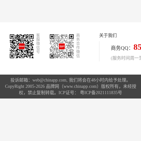
关于我们
客
商
服
务
微
合
8
商务QQ：
信
作
号
微
信
(服务时间周一至周
投诉邮箱：web@chinapp.com, 我们将会在48小时内给予处理。
CopyRight 2005-2026 品牌网（www.chinapp.com）版权所有，未经授
权，禁止复制转载。ICP证号：
粤ICP备2021111835号