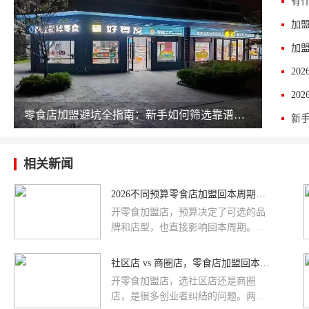
加
零食店加盟避坑全指南：新手如何筛选靠谱品牌，少走三年弯路
相关新闻
2026不同预算零食店加盟回本周期盘点：10 万、15 万、20万分别多久回本
开零食加盟店，预算决定了可选的品
牌和店型，也直接影响回本周期。很
多新手不知道自己的预算对应什么水
平，今天就按 10 万、15 万、20 万三
社区店 vs 商圈店，零食店加盟回本周期差距到底有多大
个常见预算档位，盘点对应的回本周
开零食加盟店，选社区店还是商圈
期和适合的品牌类型，帮你对号入
店，是很多创业者纠结的问题。两者
座。