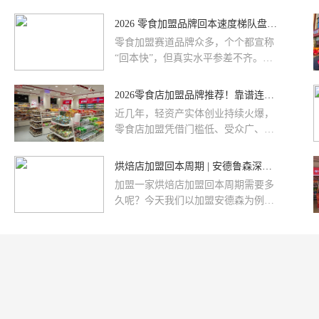
不仅投入差很多，回本周期和回本逻
辑也完全不同。今天就从投入、营
2026 零食加盟品牌回本速度梯队盘点：谁才是真正的回本快选手
收、成本、回本四个维度做个全面对
零食加盟赛道品牌众多，个个都宣称
比，帮你选对适合自己的模型。
“回本快”，但真实水平参差不齐。今
天我们结合行业调研数据，把主流品
牌按回本速度分成三个梯队，帮你看
2026零食店加盟品牌推荐！靠谱连锁品牌排行榜，回本周期一目了然
清真实水平，选品牌不踩坑。
近几年，轻资产实体创业持续火爆，
零食店加盟凭借门槛低、受众广、复
购率高、盈利稳定的优势，成为中小
创业者的首选赛道。但很多新手创业
烘焙店加盟回本周期 | 安德鲁森深度解析
都会陷入迷茫：零食店加盟哪家好？
加盟一家烘焙店加盟回本周期需要多
零食店加盟哪个品牌靠谱？
久呢？今天我们以加盟安德森为例给
你做一份具体的分析。